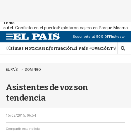
Tema
s del
Conflicto en el puerto
Explotaron cajero en Parque Miramar
día:
Suscribite al 50% OFF
Ingresar
M
e
Últimas Noticias
Información
El País +
Ovación
TV Show
n
M
u
o
s
t
EL PAÍS
DOMINGO
r
a
Asistentes de voz son
r
b
tendencia
�
s
q
u
15/02/2015, 06:54
e
d
Compartir esta noticia