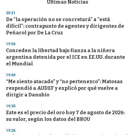
Últimas Noticias
o
n
20:21
d
De "la operación no se concretará" a "está
s
o
difícil": contrapunto de agentes y dirigentes de
f
Peñarol por De La Cruz
3
3
s
19:56
e
Conceden la libertad bajo fianza a la niñera
c
argentina detenida por el ICE en EE.UU. durante
o
n
el Mundial
d
s
19:40
“Me siento atacado” y “no pertenezco”: Matosas
respondió a AUDEF y explicó por qué vuelve a
dirigir a Danubio
19:30
Este es el precio del oro hoy 7 de agosto de 2026:
su valor, según los datos del BROU
19:26