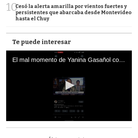
10
Cesó la alerta amarilla por vientos fuertes y
persistentes que abarcaba desde Montevideo
hasta el Chuy
Te puede interesar
El mal momento de Yanina Gasañol con un hincha argentino en "Subrayado"
0
s
e
c