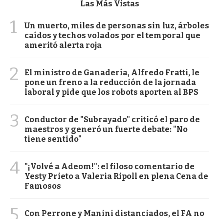
Las Más Vistas
1
Un muerto, miles de personas sin luz, árboles
caídos y techos volados por el temporal que
ameritó alerta roja
2
El ministro de Ganadería, Alfredo Fratti, le
pone un freno a la reducción de la jornada
laboral y pide que los robots aporten al BPS
3
Conductor de "Subrayado" criticó el paro de
maestros y generó un fuerte debate: "No
tiene sentido"
4
"¡Volvé a Adeom!": el filoso comentario de
Yesty Prieto a Valeria Ripoll en plena Cena de
Famosos
5
Con Perrone y Manini distanciados, el FA no