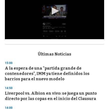
0
s
e
c
Últimas Noticias
o
n
15:00
d
A la espera de una "partida grande de
s
o
contenedores", IMM ya tiene definidos los
f
barrios para el nuevo modelo
3
3
s
14:50
e
Liverpool vs. Albion en vivo: se juega un punto
c
directo por las copas en el inicio del Clausura
o
n
d
14:00