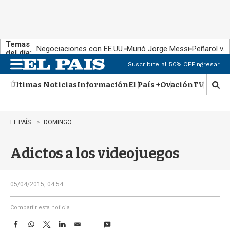
Temas
Negociaciones con EE.UU.
Murió Jorge Messi
Peñarol vs
del día:
Suscribite al 50% OFF
Ingresar
M
e
Últimas Noticias
Información
El País +
Ovación
TV Show
n
M
u
o
s
t
EL PAÍS
DOMINGO
r
a
Adictos a los videojuegos
r
b
�
s
05/04/2015, 04:54
q
u
Compartir esta noticia
e
F
W
T
L
E
d