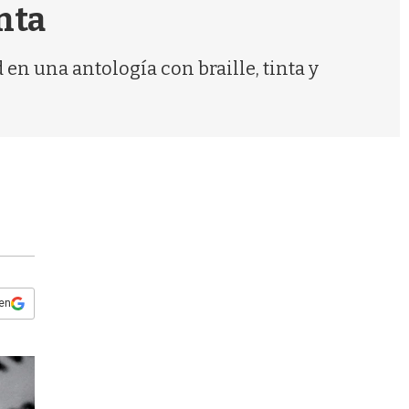
s
inta
q
u
e
en una antología con braille, tinta y
d
.
a
 en