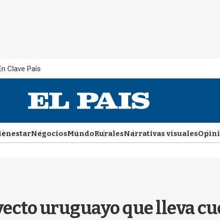
En Clave País
ienestar
Negocios
Mundo
Rurales
Narrativas visuales
Opin
oyecto uruguayo que lleva c