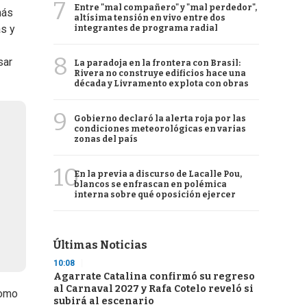
7
Entre "mal compañero" y "mal perdedor",
más
altísima tensión en vivo entre dos
as y
integrantes de programa radial
8
sar
La paradoja en la frontera con Brasil:
Rivera no construye edificios hace una
década y Livramento explota con obras
9
Gobierno declaró la alerta roja por las
condiciones meteorológicas en varias
zonas del país
10
En la previa a discurso de Lacalle Pou,
blancos se enfrascan en polémica
interna sobre qué oposición ejercer
Últimas Noticias
10:08
Agarrate Catalina confirmó su regreso
al Carnaval 2027 y Rafa Cotelo reveló si
como
subirá al escenario