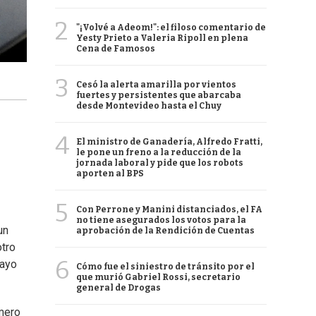
2
"¡Volvé a Adeom!": el filoso comentario de
Yesty Prieto a Valeria Ripoll en plena
Cena de Famosos
3
Cesó la alerta amarilla por vientos
fuertes y persistentes que abarcaba
desde Montevideo hasta el Chuy
4
El ministro de Ganadería, Alfredo Fratti,
le pone un freno a la reducción de la
jornada laboral y pide que los robots
aporten al BPS
5
Con Perrone y Manini distanciados, el FA
no tiene asegurados los votos para la
un
aprobación de la Rendición de Cuentas
otro
6
uayo
Cómo fue el siniestro de tránsito por el
que murió Gabriel Rossi, secretario
general de Drogas
imero