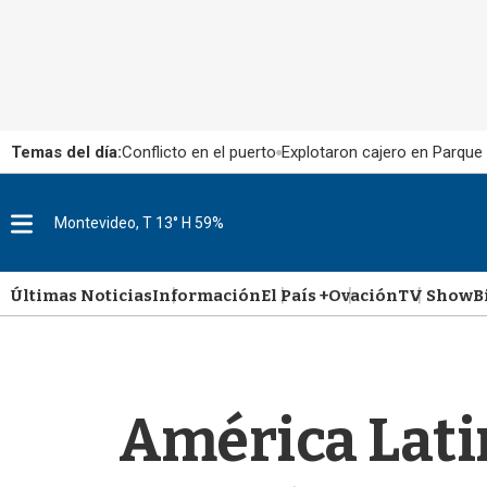
Temas del día:
Conflicto en el puerto
Explotaron cajero en Parque
M
Montevideo, T 13° H 59%
e
n
u
Últimas Noticias
Información
El País +
Ovación
TV Show
B
América Latin