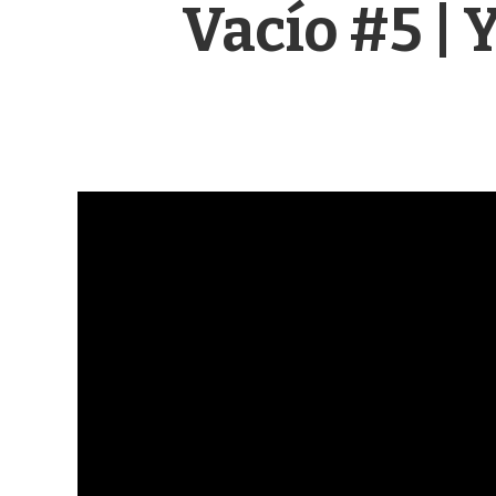
Vacío #5 |