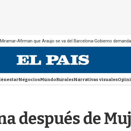
 Miramar
Afirman que Araujo se va del Barcelona
Gobierno demanda
ienestar
Negocios
Mundo
Rurales
Narrativas visuales
Opin
a después de Muji