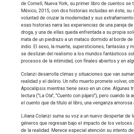
de Cornell, Nueva York, su primer libro de cuentos se t
México, 2015, con dos historias incluidas en éste, su 
voluntad de cruzar la modernidad y sus extrañamiento
esas historias narra las experiencias de una pareja d
droga, y una de ellas queda enfrentada a su propia sol
mata de un piedrazo a un mataco dormido al borde de u
indio. El sexo, la muerte, supersticiones, fantasías
se deslizan del realismo a los mundos fantásticos so
procesos de la intimidad, con finales abiertos y en alg
Colanzi desarrolla climas y situaciones que van suman
realidad y el delirio. Un niño muerto promete volver, 
Apocalipsis mientras tiene sexo en un cine. Algunas 
lectura ("La Ola", "Cuento con pájaro"), pero cuando la
el cuento que da título al libro, una venganza amoros
Liliana Colanzi suma su voz a un nuevo despertar de la l
géneros que regresan bajo el impacto de los veloces
de la realidad. Merece especial atención su intento d