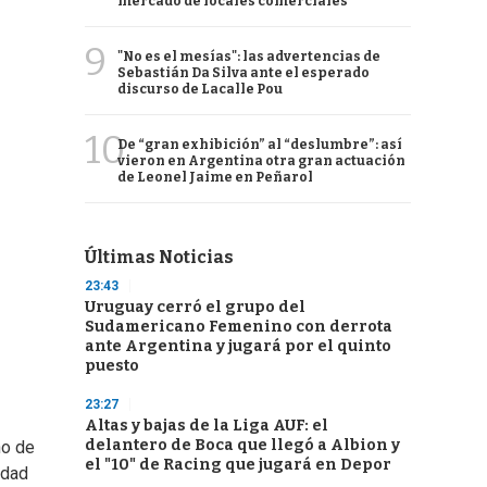
mercado de locales comerciales
9
"No es el mesías": las advertencias de
Sebastián Da Silva ante el esperado
discurso de Lacalle Pou
10
De “gran exhibición” al “deslumbre”: así
vieron en Argentina otra gran actuación
de Leonel Jaime en Peñarol
Últimas Noticias
23:43
Uruguay cerró el grupo del
Sudamericano Femenino con derrota
ante Argentina y jugará por el quinto
puesto
23:27
Altas y bajas de la Liga AUF: el
delantero de Boca que llegó a Albion y
no de
el "10" de Racing que jugará en Depor
idad