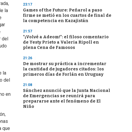
rada,
23:17
Games of the Future: Peñarol a paso
e la
firme se metió en los cuartos de final de
e
la competencia en Kazajistán
gar
e
21:57
"¡Volvé a Adeom!": el filoso comentario
 del
de Yesty Prieto a Valeria Ripoll en
nudo
plena Cena de Famosos
21:26
De mostrar su práctica a incrementar
la cantidad de jugadores citados: los
 la
primeros días de Forlán en Uruguay
o del
21:08
Sánchez anunció que la Junta Nacional
omo en
de Emergencias se reunirá para
prepararse ante el fenómeno de El
Niño
ón,
onas
a que