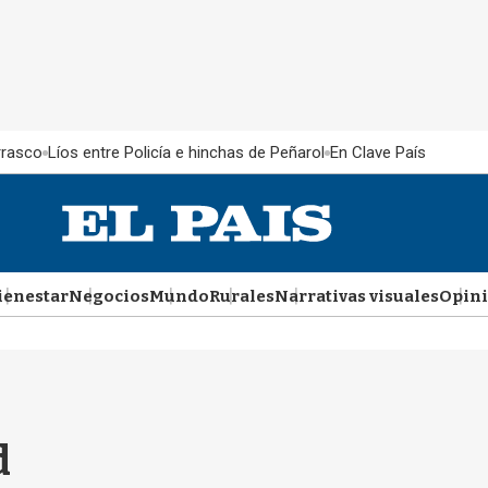
rrasco
Líos entre Policía e hinchas de Peñarol
En Clave País
ienestar
Negocios
Mundo
Rurales
Narrativas visuales
Opin
d