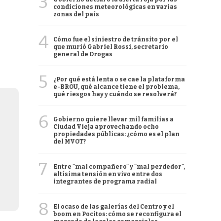
3
condiciones meteorológicas en varias
zonas del país
4
Cómo fue el siniestro de tránsito por el
que murió Gabriel Rossi, secretario
general de Drogas
5
¿Por qué está lenta o se cae la plataforma
e-BROU, qué alcance tiene el problema,
qué riesgos hay y cuándo se resolverá?
6
Gobierno quiere llevar mil familias a
Ciudad Vieja aprovechando ocho
propiedades públicas: ¿cómo es el plan
del MVOT?
7
Entre "mal compañero" y "mal perdedor",
altísima tensión en vivo entre dos
integrantes de programa radial
8
El ocaso de las galerías del Centro y el
boom en Pocitos: cómo se reconfigura el