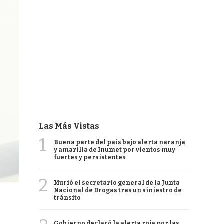
Las Más Vistas
1
Buena parte del país bajo alerta naranja
y amarilla de Inumet por vientos muy
fuertes y persistentes
2
Murió el secretario general de la Junta
Nacional de Drogas tras un siniestro de
tránsito
Gobierno declaró la alerta roja por las