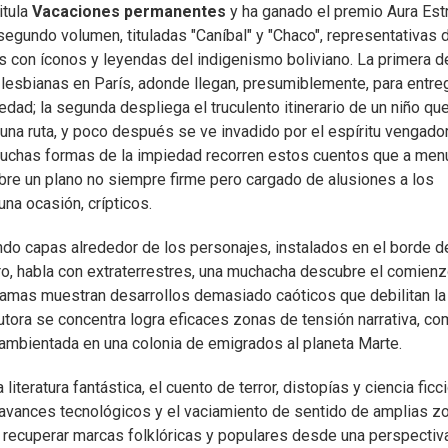
itula
Vacaciones permanentes
y ha ganado el premio Aura Est
segundo volumen, tituladas "Caníbal" y "Chaco", representativas d
s con íconos y leyendas del indigenismo boliviano. La primera d
e lesbianas en París, adonde llegan, presumiblemente, para entre
edad; la segunda despliega el truculento itinerario de un niño qu
na ruta, y poco después se ve invadido por el espíritu vengador
 y muchas formas de la impiedad recorren estos cuentos que a me
bre un plano no siempre firme pero cargado de alusiones a los
una ocasión, crípticos.
do capas alrededor de los personajes, instalados en el borde de
otro, habla con extraterrestres, una muchacha descubre el comienz
tramas muestran desarrollos demasiado caóticos que debilitan la
 autora se concentra logra eficaces zonas de tensión narrativa, c
a ambientada en una colonia de emigrados al planeta Marte.
iteratura fantástica, el cuento de terror, distopías y ciencia ficci
 avances tecnológicos y el vaciamiento de sentido de amplias z
e recuperar marcas folklóricas y populares desde una perspectiv