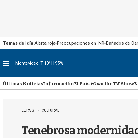
Temas del día:
Alerta roja
Preocupaciones en INR
Bañados de Ca
Montevideo, T 13° H 95%
M
e
n
u
Últimas Noticias
Información
El País +
Ovación
TV Show
B
EL PAÍS
CULTURAL
Tenebrosa modernida