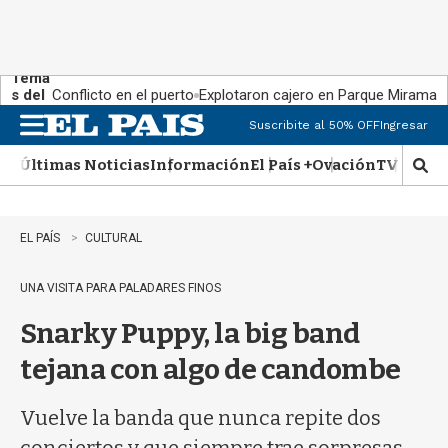
Tema
s del
Conflicto en el puerto
Explotaron cajero en Parque Miramar
día:
Suscribite al 50% OFF
Ingresar
M
e
Últimas Noticias
Información
El País +
Ovación
TV Show
n
M
u
o
s
t
EL PAÍS
CULTURAL
r
a
UNA VISITA PARA PALADARES FINOS
r
b
Snarky Puppy, la big band
�
s
tejana con algo de candombe
q
u
e
Vuelve la banda que nunca repite dos
d