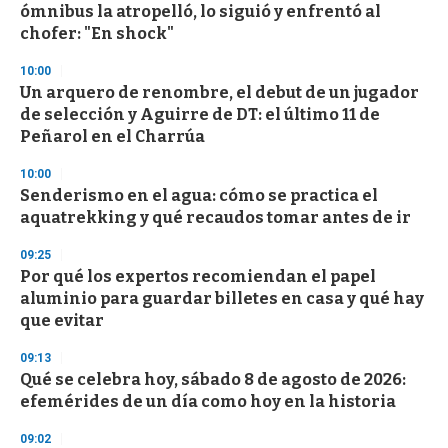
e
ómnibus la atropelló, lo siguió y enfrentó al
c
chofer: "En shock"
o
n
d
10:00
s
Un arquero de renombre, el debut de un jugador
de selección y Aguirre de DT: el último 11 de
Peñarol en el Charrúa
10:00
Senderismo en el agua: cómo se practica el
aquatrekking y qué recaudos tomar antes de ir
09:25
Por qué los expertos recomiendan el papel
aluminio para guardar billetes en casa y qué hay
que evitar
09:13
Qué se celebra hoy, sábado 8 de agosto de 2026:
efemérides de un día como hoy en la historia
09:02