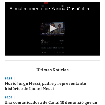
El mal momento de Yanina Gasañol con un hincha argentino en "Subrayado"
0
s
e
c
Últimas Noticias
o
n
10:18
d
Murió Jorge Messi, padre y representante
s
o
histórico de Lionel Messi
f
3
10:00
3
s
Una comunicadora de Canal 10 denunció que un