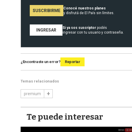
Conocé nuestros planes
SUSCRIBIRME
y disfrutá de El País sin límites.
Si ya sos suscriptor
podés
INGRESAR
ingresar con tu usuario y contraseña.
¿Encontraste un error?
Reportar
Temas relacionados
premium
Te puede interesar