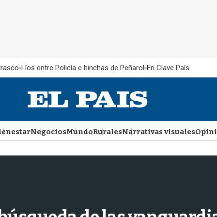
rrasco
Líos entre Policía e hinchas de Peñarol
En Clave País
ienestar
Negocios
Mundo
Rurales
Narrativas visuales
Opin