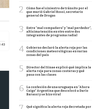
2
Cómo fue el siniestro de tránsito por el
que murió Gabriel Rossi, secretario
general de Drogas
3
Entre "mal compañero" y "mal perdedor",
altísima tensión en vivo entre dos
integrantes de programa radial
Duración: 43 segundos
:43
4
Gobierno declaró la alerta roja por las
condiciones meteorológicas en varias
zonas del país
5
Director del Sinae explicó qué implica la
alerta roja para zonas costeras y qué
pasa con las clases
6
La confesión de una uruguaya en "Ahora
Caigo" Argentina que descolocó a Darío
Barassi y se hizo viral
7
Qué significa la alerta roja decretada por