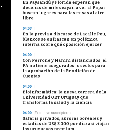
En Paysandú y Florida esperan que
cha argentino en "Subrayado"
decenas de miles vayan a ver al Papa;
buscan lugares para las misas al aire
libre
04:03
En la previa a discurso de Lacalle Pou,
blancos se enfrascan en polémica
interna sobre qué oposición ejercer
04:00
Con Perrone y Manini distanciados, el
FA no tiene asegurados los votos para
la aprobación de la Rendición de
Cuentas
04:00
Bioinformática: la nueva carrera de la
Universidad ORT Uruguay que
transforma la salud y la ciencia
04:00
Exclusivo suscriptores
Safaris privados, auroras boreales y
estadías de US$ 3.000 por día: así viajan
los uruguayos premium