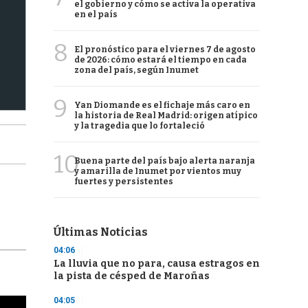
el gobierno y cómo se activa la operativa
en el país
8
El pronóstico para el viernes 7 de agosto
de 2026: cómo estará el tiempo en cada
zona del país, según Inumet
9
Yan Diomande es el fichaje más caro en
la historia de Real Madrid: origen atípico
y la tragedia que lo fortaleció
10
Buena parte del país bajo alerta naranja
y amarilla de Inumet por vientos muy
fuertes y persistentes
Últimas Noticias
04:06
La lluvia que no para, causa estragos en
la pista de césped de Maroñas
04:05