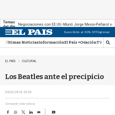
Temas
Negociaciones con EE.UU.
Murió Jorge Messi
Peñarol vs
del día:
Suscribite al 50% OFF
Ingresar
M
e
Últimas Noticias
Información
El País +
Ovación
TV Show
n
M
u
o
s
t
EL PAÍS
CULTURAL
r
a
Los Beatles ante el precipicio
r
b
�
s
04/05/2018, 05:00
q
u
Compartir esta noticia
e
F
W
T
L
E
d