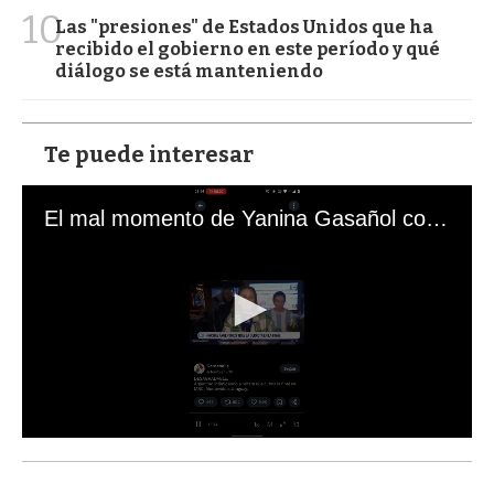
10
Las "presiones" de Estados Unidos que ha
recibido el gobierno en este período y qué
diálogo se está manteniendo
Te puede interesar
El mal momento de Yanina Gasañol con un hincha argentino en "Subrayado"
0
s
e