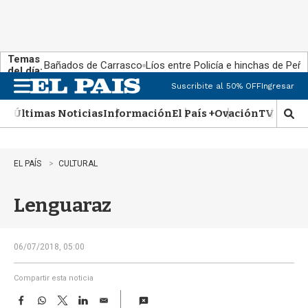
Temas
Bañados de Carrasco
Líos entre Policía e hinchas de Peña
del día:
Suscribite al 50% OFF
Ingresar
M
e
Últimas Noticias
Información
El País +
Ovación
TV Show
n
M
u
o
s
t
EL PAÍS
CULTURAL
r
a
Lenguaraz
r
b
�
s
06/07/2018, 05:00
q
u
Compartir esta noticia
e
F
W
T
L
E
d