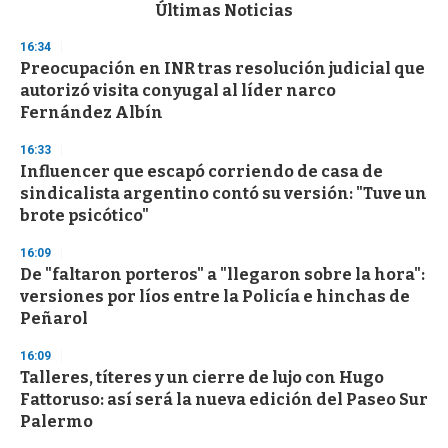
c
Últimas Noticias
o
n
16:34
d
Preocupación en INR tras resolución judicial que
s
o
autorizó visita conyugal al líder narco
f
Fernández Albín
3
3
s
16:33
e
Influencer que escapó corriendo de casa de
c
sindicalista argentino contó su versión: "Tuve un
o
n
brote psicótico"
d
s
16:09
De "faltaron porteros" a "llegaron sobre la hora":
versiones por líos entre la Policía e hinchas de
Peñarol
16:09
Talleres, títeres y un cierre de lujo con Hugo
Fattoruso: así será la nueva edición del Paseo Sur
Palermo