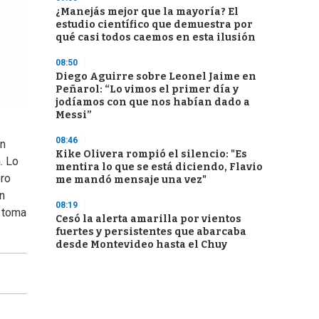
¿Manejás mejor que la mayoría? El
estudio científico que demuestra por
qué casi todos caemos en esta ilusión
08:50
Diego Aguirre sobre Leonel Jaime en
Peñarol: “Lo vimos el primer día y
jodíamos con que nos habían dado a
Messi”
08:46
en
Kike Olivera rompió el silencio: "Es
. Lo
mentira lo que se está diciendo, Flavio
ero
me mandó mensaje una vez"
in
08:19
e toma
Cesó la alerta amarilla por vientos
fuertes y persistentes que abarcaba
desde Montevideo hasta el Chuy