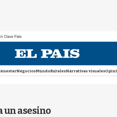
En Clave País
ienestar
Negocios
Mundo
Rurales
Narrativas visuales
Opin
a un asesino