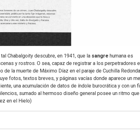
 tal Chabalgoity descubre, en 1941, que la
sangre
humana es
scenas y rostros. O sea, capaz de registrar a los perpetradores 
io de la muerte de Máximo Díaz en el paraje de Cuchilla Redonda
ncluye fotos, textos breves, y páginas vacías donde aparece un m
ediente, una acumulación de datos de índole burocrática y con un f
 silencios, sumado al hermoso diseño general posee un ritmo qu
Pez en el Hielo)