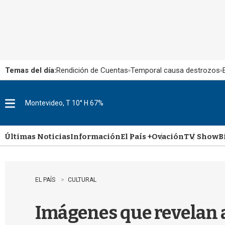
Temas del día:
Rendición de Cuentas
Temporal causa destrozos
Montevideo, T 10° H 67%
M
e
n
u
Últimas Noticias
Información
El País +
Ovación
TV Show
B
EL PAÍS
CULTURAL
Imágenes que revelan 