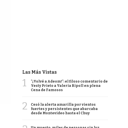
Las Más Vistas
1
"¡Volvé a Adeom!": el filoso comentario de
Yesty Prieto a Valeria Ripoll en plena
Cena de Famosos
2
Cesó la alerta amarilla por vientos
fuertes y persistentes que abarcaba
desde Montevideo hasta el Chuy
Un muerto, miles de personas sin luz,