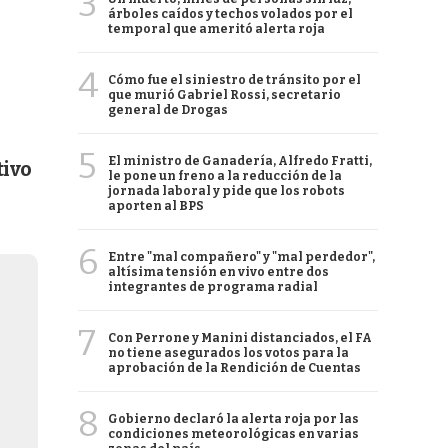
3
árboles caídos y techos volados por el
temporal que ameritó alerta roja
4
Cómo fue el siniestro de tránsito por el
que murió Gabriel Rossi, secretario
general de Drogas
5
El ministro de Ganadería, Alfredo Fratti,
tivo
le pone un freno a la reducción de la
jornada laboral y pide que los robots
aporten al BPS
6
Entre "mal compañero" y "mal perdedor",
altísima tensión en vivo entre dos
integrantes de programa radial
7
Con Perrone y Manini distanciados, el FA
no tiene asegurados los votos para la
aprobación de la Rendición de Cuentas
8
Gobierno declaró la alerta roja por las
condiciones meteorológicas en varias