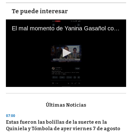
Te puede interesar
El mal momento de Yanina Gasañol con un hincha argentino en "Subrayado"
0
s
e
c
Últimas Noticias
o
n
07:00
d
Estas fueron las bolillas de la suerte en la
s
o
Quiniela y Tómbola de ayer viernes 7 de agosto
f