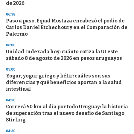
de 2026
3
3
s
06:38
e
Paso a paso, Equal Mostaza encabezó el podio de
c
Carlos Daniel Etchechoury en el Comparación de
o
n
Palermo
d
s
06:00
Unidad Indexada hoy: cuánto cotiza la UI este
sábado 8 de agosto de 2026 en pesos uruguayos
05:00
Yogur, yogur griego y kéfir: cuáles son sus
diferencias y qué beneficios aportan a la salud
intestinal
04:30
Correrá 50 km al día por todo Uruguay: la historia
de superación tras el nuevo desafío de Santiago
Stirling
04:30