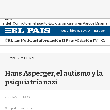
Tema
s del
Conflicto en el puerto
Explotaron cajero en Parque Miramar
día:
Suscribite al 50% OFF
Ingresar
M
e
Últimas Noticias
Información
El País +
Ovación
TV Show
n
M
u
o
s
t
EL PAÍS
CULTURAL
r
a
Hans Asperger, el autismo y la
r
b
psiquiatría nazi
�
s
q
u
22/04/2021, 15:59
e
d
Compartir esta noticia