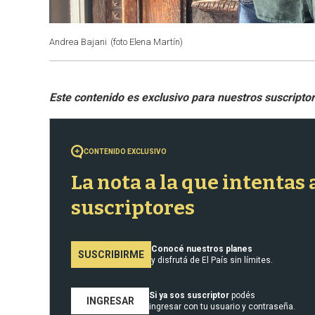
Andrea Bajani
(foto Elena Martín)
CONTENIDO EXCLUSIVO
La nota a la que intentas
suscriptores
Conocé nuestros planes
SUSCRIBIRME
y disfrutá de El País sin límites.
Si ya sos suscriptor
podés
INGRESAR
ingresar con tu usuario y contraseña.