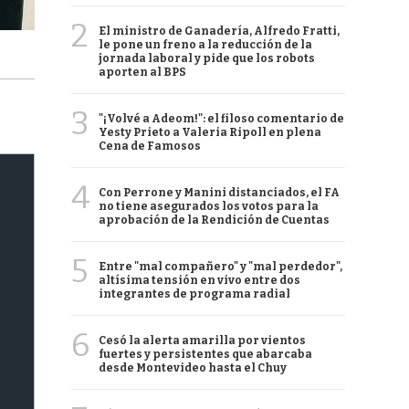
2
El ministro de Ganadería, Alfredo Fratti,
le pone un freno a la reducción de la
jornada laboral y pide que los robots
aporten al BPS
3
"¡Volvé a Adeom!": el filoso comentario de
Yesty Prieto a Valeria Ripoll en plena
Cena de Famosos
4
Con Perrone y Manini distanciados, el FA
no tiene asegurados los votos para la
aprobación de la Rendición de Cuentas
5
Entre "mal compañero" y "mal perdedor",
altísima tensión en vivo entre dos
integrantes de programa radial
6
Cesó la alerta amarilla por vientos
fuertes y persistentes que abarcaba
desde Montevideo hasta el Chuy