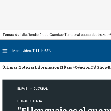
Temas del día:
Rendición de Cuentas
Temporal causa destrozos
Montevideo, T 11° H 63%
M
e
n
u
Últimas Noticias
Información
El País +
Ovación
TV Show
B
EL PAÍS
CULTURAL
LETRAS DE ITALIA