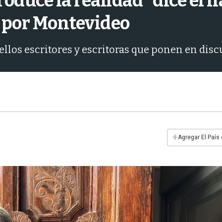
roduce la realidad" dice el 
o por Montevideo
los escritores y escritoras que ponen en discu
+
Agregar El País