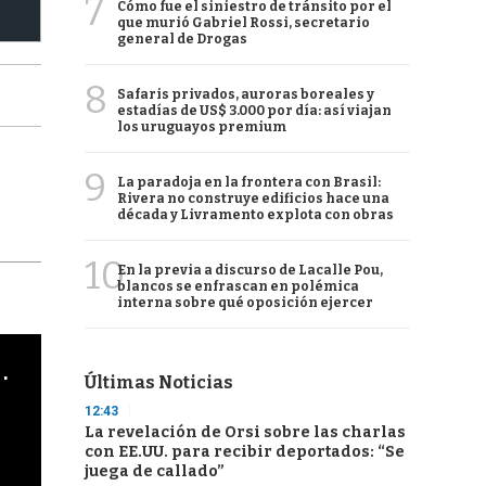
7
Cómo fue el siniestro de tránsito por el
que murió Gabriel Rossi, secretario
general de Drogas
8
Safaris privados, auroras boreales y
estadías de US$ 3.000 por día: así viajan
los uruguayos premium
9
La paradoja en la frontera con Brasil:
Rivera no construye edificios hace una
década y Livramento explota con obras
10
En la previa a discurso de Lacalle Pou,
blancos se enfrascan en polémica
interna sobre qué oposición ejercer
cha argentino en "Subrayado"
Últimas Noticias
12:43
La revelación de Orsi sobre las charlas
con EE.UU. para recibir deportados: “Se
juega de callado”