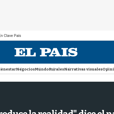
En Clave País
ienestar
Negocios
Mundo
Rurales
Narrativas visuales
Opin