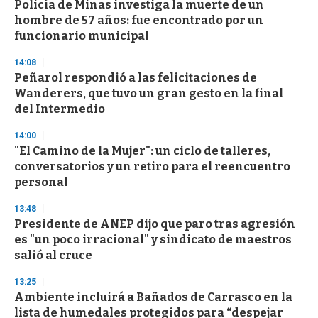
Policía de Minas investiga la muerte de un
s
o
hombre de 57 años: fue encontrado por un
f
funcionario municipal
3
3
s
14:08
e
Peñarol respondió a las felicitaciones de
c
Wanderers, que tuvo un gran gesto en la final
o
n
del Intermedio
d
s
14:00
"El Camino de la Mujer": un ciclo de talleres,
conversatorios y un retiro para el reencuentro
personal
13:48
Presidente de ANEP dijo que paro tras agresión
es "un poco irracional" y sindicato de maestros
salió al cruce
13:25
Ambiente incluirá a Bañados de Carrasco en la
lista de humedales protegidos para “despejar