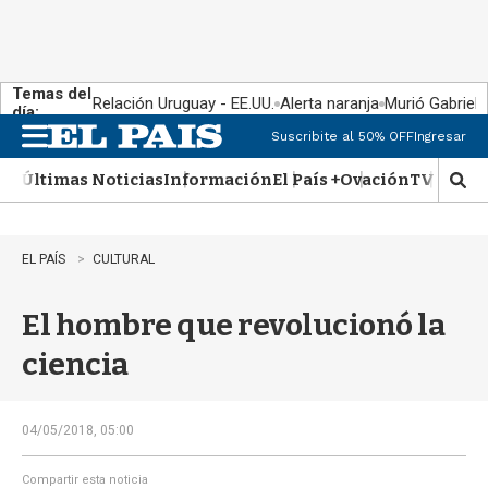
Temas del
Relación Uruguay - EE.UU.
Alerta naranja
Murió Gabriel 
día:
Suscribite al 50% OFF
Ingresar
M
e
Últimas Noticias
Información
El País +
Ovación
TV Show
n
M
u
o
s
t
EL PAÍS
CULTURAL
r
a
El hombre que revolucionó la
r
b
ciencia
�
s
q
u
04/05/2018, 05:00
e
d
Compartir esta noticia