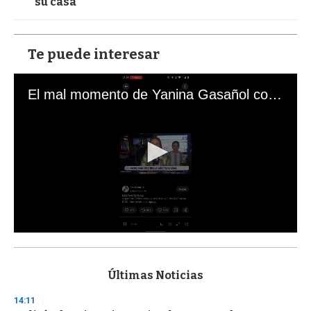
su casa
Te puede interesar
El mal momento de Yanina Gasañol con un hincha argentino en "Subrayado"
0
s
e
c
Últimas Noticias
o
n
14:11
d