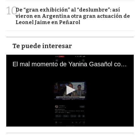
10
De “gran exhibición” al “deslumbre”: así
vieron en Argentina otra gran actuación de
Leonel Jaime en Peñarol
Te puede interesar
El mal momento de Yanina Gasañol con un hincha argentino en "Subrayado"
0
s
e