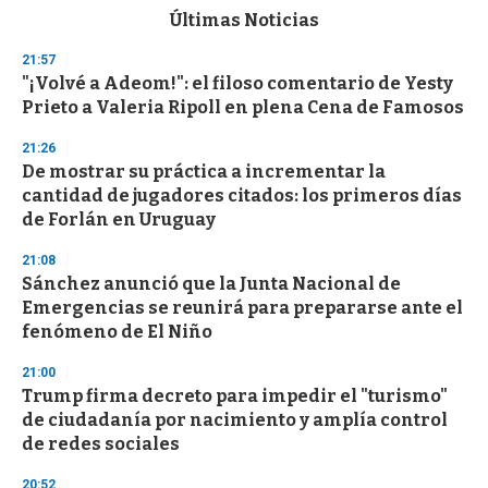
c
Últimas Noticias
o
n
21:57
d
"¡Volvé a Adeom!": el filoso comentario de Yesty
s
o
Prieto a Valeria Ripoll en plena Cena de Famosos
f
3
21:26
3
s
De mostrar su práctica a incrementar la
e
cantidad de jugadores citados: los primeros días
c
de Forlán en Uruguay
o
n
d
21:08
s
Sánchez anunció que la Junta Nacional de
Emergencias se reunirá para prepararse ante el
fenómeno de El Niño
21:00
Trump firma decreto para impedir el "turismo"
de ciudadanía por nacimiento y amplía control
de redes sociales
20:52