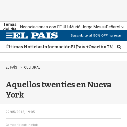
Temas
Negociaciones con EE.UU.
Murió Jorge Messi
Peñarol vs
del día:
Suscribite al 50% OFF
Ingresar
M
e
Últimas Noticias
Información
El País +
Ovación
TV Show
n
M
u
o
s
t
EL PAÍS
CULTURAL
r
a
Aquellos twenties en Nueva
r
b
York
�
s
q
u
22/05/2018, 19:05
e
d
Compartir esta noticia