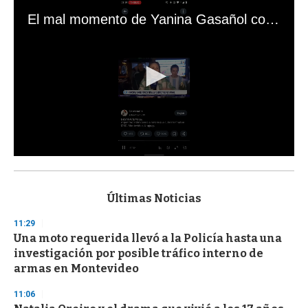
El mal momento de Yanina Gasañol con un hincha argentino en "Subrayado"
0
s
e
c
Últimas Noticias
o
n
11:29
d
Una moto requerida llevó a la Policía hasta una
s
o
investigación por posible tráfico interno de
f
armas en Montevideo
3
3
s
11:06
e