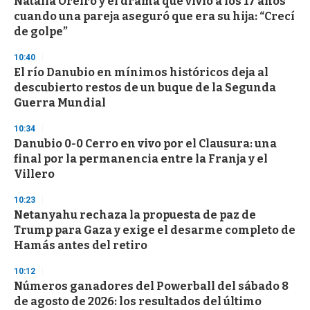
Natalia Oreiro y el drama que vivió a los 17 años
c
cuando una pareja aseguró que era su hija: “Crecí
o
n
de golpe”
d
s
10:40
El río Danubio en mínimos históricos deja al
descubierto restos de un buque de la Segunda
Guerra Mundial
10:34
Danubio 0-0 Cerro en vivo por el Clausura: una
final por la permanencia entre la Franja y el
Villero
10:23
Netanyahu rechaza la propuesta de paz de
Trump para Gaza y exige el desarme completo de
Hamás antes del retiro
10:12
Números ganadores del Powerball del sábado 8
de agosto de 2026: los resultados del último