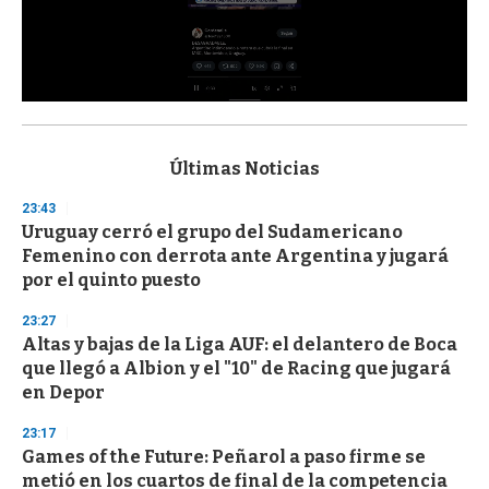
0
s
e
c
Últimas Noticias
o
n
23:43
d
Uruguay cerró el grupo del Sudamericano
s
o
Femenino con derrota ante Argentina y jugará
f
por el quinto puesto
3
3
s
23:27
e
Altas y bajas de la Liga AUF: el delantero de Boca
c
que llegó a Albion y el "10" de Racing que jugará
o
n
en Depor
d
s
23:17
Games of the Future: Peñarol a paso firme se
metió en los cuartos de final de la competencia