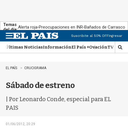
Temas
Alerta roja
Preocupaciones en INR
Bañados de Carrasco
del día:
Suscribite al 50% OFF
Ingresar
M
e
Últimas Noticias
Información
El País +
Ovación
TV Show
n
M
u
o
s
t
EL PAÍS
CRUCIGRAMA
r
a
Sábado de estreno
r
b
�
| Por Leonardo Conde, especial para EL
s
q
PAIS
u
e
d
01/06/2012, 20:29