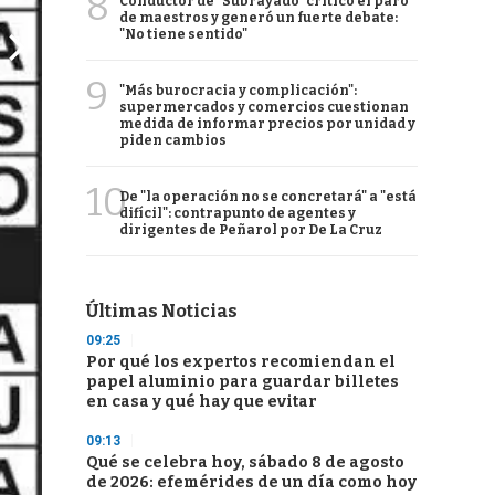
8
Conductor de "Subrayado" criticó el paro
de maestros y generó un fuerte debate:
"No tiene sentido"
9
"Más burocracia y complicación":
supermercados y comercios cuestionan
medida de informar precios por unidad y
piden cambios
10
De "la operación no se concretará" a "está
difícil": contrapunto de agentes y
dirigentes de Peñarol por De La Cruz
Últimas Noticias
09:25
Por qué los expertos recomiendan el
papel aluminio para guardar billetes
en casa y qué hay que evitar
09:13
Qué se celebra hoy, sábado 8 de agosto
de 2026: efemérides de un día como hoy