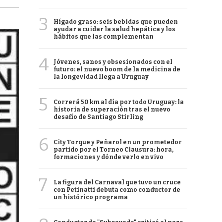
3
Hígado graso: seis bebidas que pueden
ayudar a cuidar la salud hepática y los
hábitos que las complementan
4
Jóvenes, sanos y obsesionados con el
futuro: el nuevo boom de la medicina de
la longevidad llega a Uruguay
5
Correrá 50 km al día por todo Uruguay: la
historia de superación tras el nuevo
desafío de Santiago Stirling
6
City Torque y Peñarol en un prometedor
partido por el Torneo Clausura: hora,
formaciones y dónde verlo en vivo
7
La figura del Carnaval que tuvo un cruce
con Petinatti debuta como conductor de
un histórico programa