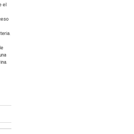
e el
ceso
eria.
de
una
ina.