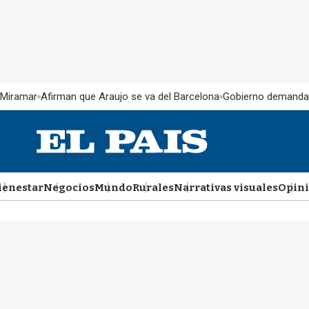
 Miramar
Afirman que Araujo se va del Barcelona
Gobierno demanda
ienestar
Negocios
Mundo
Rurales
Narrativas visuales
Opin