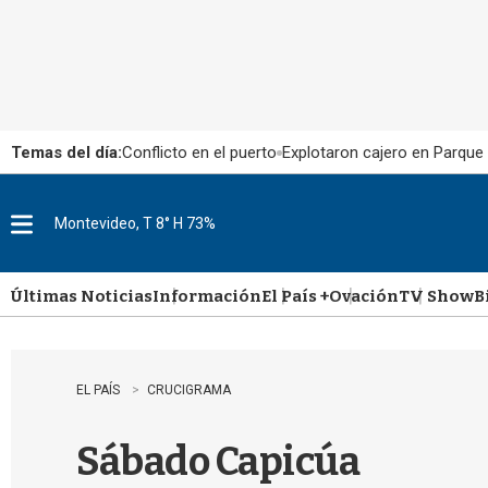
Temas del día:
Conflicto en el puerto
Explotaron cajero en Parque
Montevideo, T 8° H 73%
M
e
n
u
Últimas Noticias
Información
El País +
Ovación
TV Show
B
EL PAÍS
CRUCIGRAMA
Sábado Capicúa