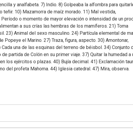
encilla y analfabeta. 7) Indio. 8) Golpeaba la alfombra para quitarl
 o teñir. 10) Mazamorra de maíz morado. 11) Mal vestida,
) Período o momento de mayor elevación o intensidad de un pro
 alimentan a sus crías las hembras de los mamíferos. 21) Toma
l. 23) Animal del sexo masculino. 24) Partícula elemental de mat
 de Popeye el Marino. 27) Traza, figura, aspecto. 30) Amontonar,
3) Cada una de las esquinas del terreno de béisbol. 34) Conjunto 
de partida de Colón en su primer viaje. 37) Quitar la humedad a 
en los ejércitos o plazas. 40) Bujía decimal. 41) Exclamación taur
o del profeta Mahoma. 44) Iglesia catedral. 47) Mira, observa.