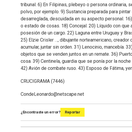
tribunal. 6) En Filipinas, plebeyo o persona ordinaria, s
polvo, por ejemplo. 9) Sustancia preparada para pintar
desarreglada, descuidada en su aspecto personal. 16
o estado de cosas. 18) Concejal. 20) Líquido con que
posesión de un cargo. 22) Laguna entre Uruguay y Brasi
25) Elzie Crisler …, dibujante norteamericano, creador
acumular, juntar sin orden. 31) Lenocinio, mancebía. 3
objetos que se venden juntos en un remate. 36) Puerto 
cosa. 39) Centinela, guardia que se ponía por la noche 
42) Avión de combate ruso. 43) Esposo de Fátima, yern
CRUCIGRAMA (7446)
CondeLeonardo@netscape.net
¿Encontraste un error?
Reportar