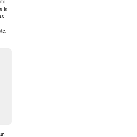
nto
e la
as
tc.
 un