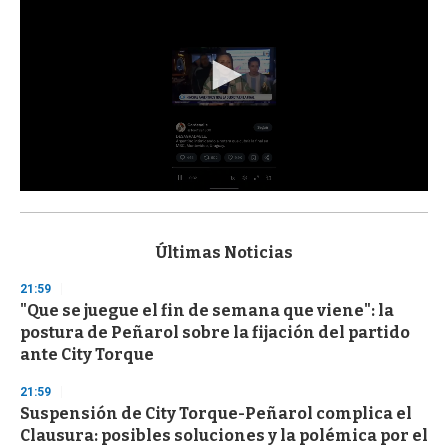
0
s
e
c
Últimas Noticias
o
n
21:59
d
"Que se juegue el fin de semana que viene": la
s
o
postura de Peñarol sobre la fijación del partido
f
ante City Torque
3
3
s
21:59
e
Suspensión de City Torque-Peñarol complica el
c
Clausura: posibles soluciones y la polémica por el
o