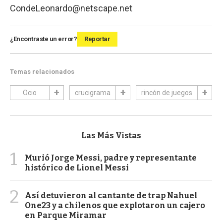
CondeLeonardo@netscape.net
¿Encontraste un error?
Reportar
Temas relacionados
Ocio
crucigrama
rincón de juegos
Las Más Vistas
1
Murió Jorge Messi, padre y representante
histórico de Lionel Messi
2
Así detuvieron al cantante de trap Nahuel
One23 y a chilenos que explotaron un cajero
en Parque Miramar