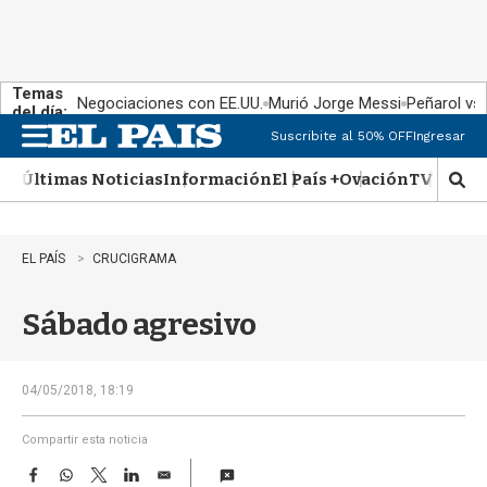
Temas
Negociaciones con EE.UU.
Murió Jorge Messi
Peñarol vs
del día:
Suscribite al 50% OFF
Ingresar
M
e
Últimas Noticias
Información
El País +
Ovación
TV Show
n
M
u
o
s
t
EL PAÍS
CRUCIGRAMA
r
a
Sábado agresivo
r
b
�
s
04/05/2018, 18:19
q
u
Compartir esta noticia
e
F
W
T
L
E
d