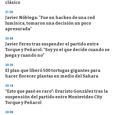
n
clásico
d
s
21:00
Javier Nóblega: "Fue un hackeo de una red
lumínica, tomaron una decisión un poco
apresurada"
20:48
Javier Feres tras suspender el partido entre
Torque y Peñarol: “Soy yo el que decide cuando se
juega y cuando no”
20:36
El plan que liberó 500 tortugas gigantes para
hacer florecer plantas en medio del Sahara
20:18
“Esto que pasó es raro”: Evaristo González tras la
suspensión del partido entre Montevideo City
Torque y Peñarol
20:08