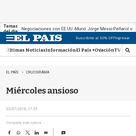
Temas
Negociaciones con EE.UU.
Murió Jorge Messi
Peñarol vs
del día:
Suscribite al 50% OFF
Ingresar
M
e
Últimas Noticias
Información
El País +
Ovación
TV Show
n
M
u
o
s
t
EL PAÍS
CRUCIGRAMA
r
a
Miércoles ansioso
r
b
�
s
03/07/2018, 17:29
q
u
Compartir esta noticia
e
F
W
T
L
E
d