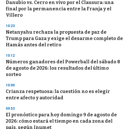
e
Danubio vs. Cerro en vivo por el Clausura: una
c
final por la permanencia entre la Franja y el
o
n
Villero
d
s
10:23
Netanyahu rechaza la propuesta de paz de
Trump para Gaza y exige el desarme completo de
Hamás antes del retiro
10:12
Números ganadores del Powerball del sábado 8
de agosto de 2026: los resultados del último
sorteo
10:00
Crianza respetuosa: la cuestión no es elegir
entre afecto y autoridad
09:53
El pronóstico para hoy domingo 9 de agosto de
2026: cómo estará el tiempo en cada zona del
país, según Inumet