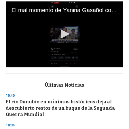
El mal momento de Yanina Gasañol con un hincha argentino en "Subrayado"
0
s
e
c
Últimas Noticias
o
n
10:40
d
El río Danubio en mínimos históricos deja al
s
o
descubierto restos de un buque de la Segunda
f
Guerra Mundial
3
3
s
10:34