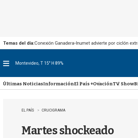
Temas del día:
Conexión Ganadera
Inumet advierte por ciclón extr
Montevideo, T 15° H 89%
M
e
n
u
Últimas Noticias
Información
El País +
Ovación
TV Show
B
EL PAÍS
CRUCIGRAMA
Martes shockeado