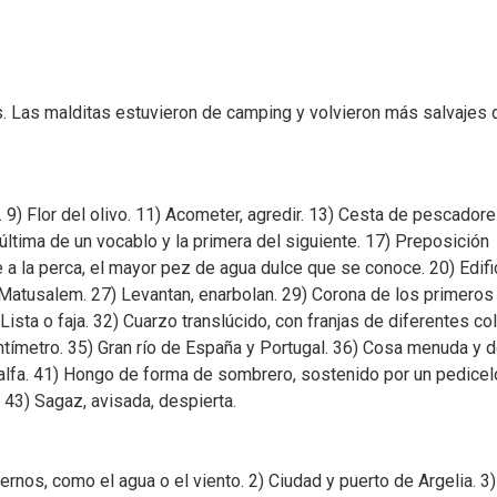
s. Las malditas estuvieron de camping y volvieron más salvajes 
 9) Flor del olivo. 11) Acometer, agredir. 13) Cesta de pescadore
 última de un vocablo y la primera del siguiente. 17) Preposición
e a la perca, el mayor pez de agua dulce que se conoce. 20) Edifi
e Matusalem. 27) Levantan, enarbolan. 29) Corona de los primeros
Lista o faja. 32) Cuarzo translúcido, con franjas de diferentes co
entímetro. 35) Gran río de España y Portugal. 36) Cosa menuda y 
lfalfa. 41) Hongo de forma de sombrero, sostenido por un pedicel
. 43) Sagaz, avisada, despierta.
ernos, como el agua o el viento. 2) Ciudad y puerto de Argelia. 3