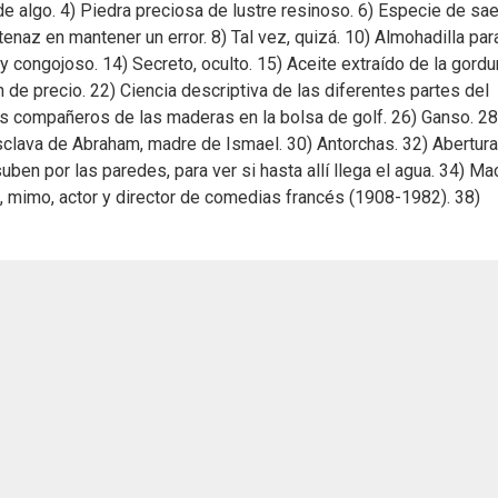
e algo. 4) Piedra preciosa de lustre resinoso. 6) Especie de sae
enaz en mantener un error. 8) Tal vez, quizá. 10) Almohadilla par
o y congojoso. 14) Secreto, oculto. 15) Aceite extraído de la gordu
de precio. 22) Ciencia descriptiva de las diferentes partes del
os compañeros de las maderas en la bolsa de golf. 26) Ganso. 28
sclava de Abraham, madre de Ismael. 30) Antorchas. 32) Abertura
ben por las paredes, para ver si hasta allí llega el agua. 34) M
.., mimo, actor y director de comedias francés (1908-1982). 38)