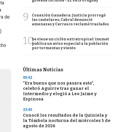
goleada incluida - EL PAÍS Uruguay
ta
a
9
Conexión Ganadera: Justicia prorrogó
ra de
las cautelares; Cabral denunció
amenazas y Carrasco reclamó traslados
)
10
Se viene un ciclón extratropical: Inumet
publica un aviso especial a la población
acho
por tormentas y viento
Últimas Noticias
00:42
"Era bueno que nos pasara esto",
celebró Aguirre tras ganar el
Intermedio y elogió a Leo Jaime y
Espinosa
23:45
Conocé los resultados de la Quiniela y
la Tómbola nocturna del miércoles 5 de
agosto de 2026