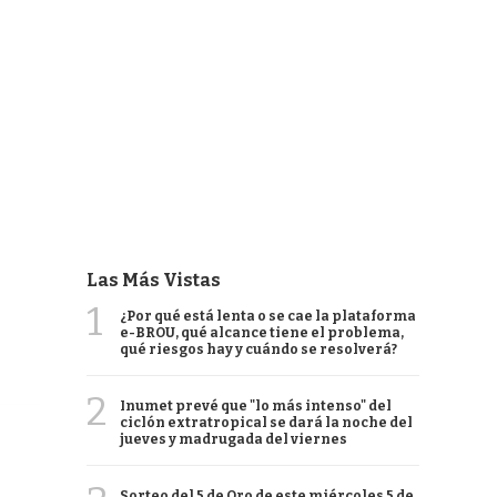
Las Más Vistas
1
¿Por qué está lenta o se cae la plataforma
e-BROU, qué alcance tiene el problema,
qué riesgos hay y cuándo se resolverá?
2
Inumet prevé que "lo más intenso" del
ciclón extratropical se dará la noche del
jueves y madrugada del viernes
Sorteo del 5 de Oro de este miércoles 5 de