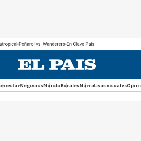
atropical
Peñarol vs. Wanderers
En Clave País
ienestar
Negocios
Mundo
Rurales
Narrativas visuales
Opin