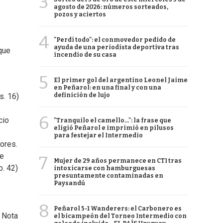
3
agosto de 2026: números sorteados,
pozos y aciertos
4
"Perdí todo": el conmovedor pedido de
ayuda de una periodista deportiva tras
que
incendio de su casa
5
El primer gol del argentino Leonel Jaime
en Peñarol: en una final y con una
definición de lujo
s. 16)
6
cio
"Tranquilo el camello...": la frase que
eligió Peñarol e imprimió en pilusos
para festejar el Intermedio
lores.
de
7
Mujer de 29 años permanece en CTI tras
o. 42)
intoxicarse con hamburguesas
presuntamente contaminadas en
Paysandú
8
Peñarol 5-1 Wanderers: el Carbonero es
) Nota
el bicampeón del Torneo Intermedio con