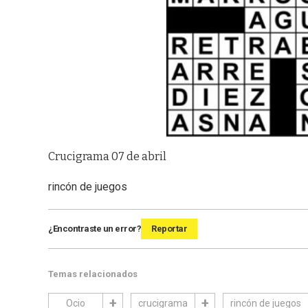
Crucigrama 07 de abril
rincón de juegos
¿Encontraste un error?
Reportar
Temas relacionados
Ocio
crucigrama
rincón de juegos