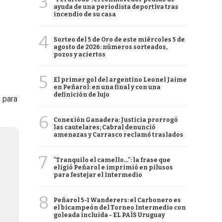
3
ayuda de una periodista deportiva tras
incendio de su casa
4
Sorteo del 5 de Oro de este miércoles 5 de
agosto de 2026: números sorteados,
pozos y aciertos
5
El primer gol del argentino Leonel Jaime
en Peñarol: en una final y con una
definición de lujo
 para
6
Conexión Ganadera: Justicia prorrogó
las cautelares; Cabral denunció
amenazas y Carrasco reclamó traslados
7
"Tranquilo el camello...": la frase que
eligió Peñarol e imprimió en pilusos
para festejar el Intermedio
8
Peñarol 5-1 Wanderers: el Carbonero es
el bicampeón del Torneo Intermedio con
goleada incluida - EL PAÍS Uruguay