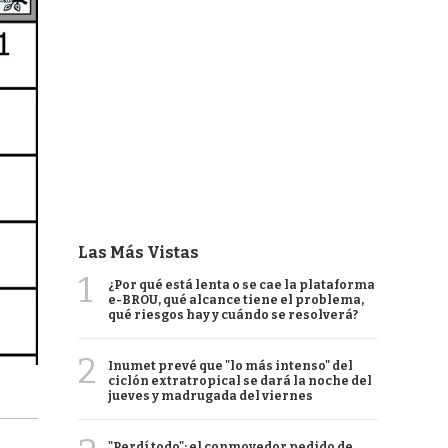
Las Más Vistas
1
¿Por qué está lenta o se cae la plataforma
e-BROU, qué alcance tiene el problema,
qué riesgos hay y cuándo se resolverá?
2
Inumet prevé que "lo más intenso" del
ciclón extratropical se dará la noche del
jueves y madrugada del viernes
"Perdí todo": el conmovedor pedido de