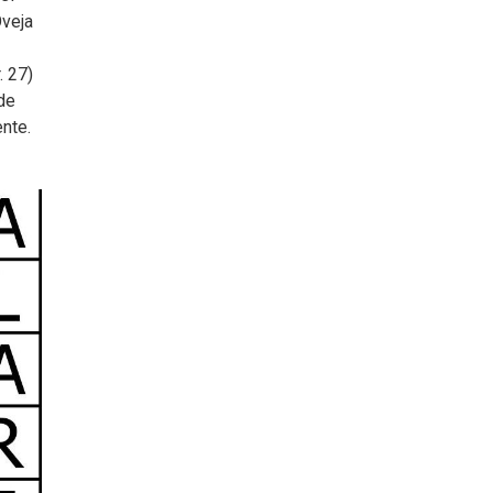
Oveja
. 27)
de
nte.