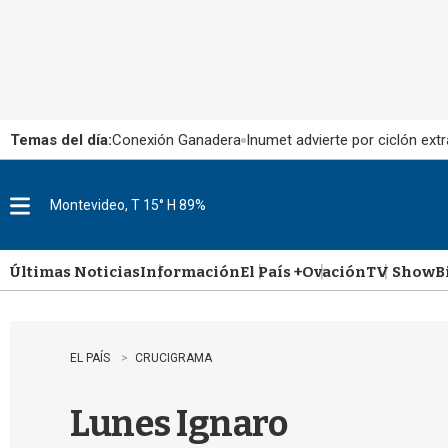
Temas del día:
Conexión Ganadera
Inumet advierte por ciclón extr
Montevideo, T 15° H 89%
M
e
n
u
Últimas Noticias
Información
El País +
Ovación
TV Show
B
EL PAÍS
CRUCIGRAMA
Lunes Ignaro