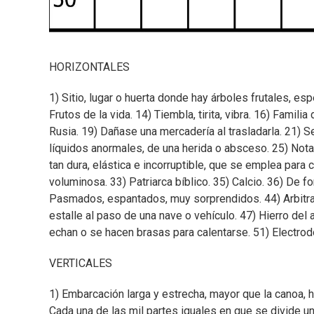
HORIZONTALES
1) Sitio, lugar o huerta donde hay árboles frutales, es
Frutos de la vida. 14) Tiembla, tirita, vibra. 16) Famil
Rusia. 19) Dañase una mercadería al trasladarla. 21) 
líquidos anormales, de una herida o absceso. 25) Not
tan dura, elástica e incorruptible, que se emplea par
voluminosa. 33) Patriarca bíblico. 35) Calcio. 36) De 
Pasmados, espantados, muy sorprendidos. 44) Arbitraro
estalle al paso de una nave o vehículo. 47) Hierro del
echan o se hacen brasas para calentarse. 51) Electrod
VERTICALES
1) Embarcación larga y estrecha, mayor que la canoa, 
Cada una de las mil partes iguales en que se divide un 