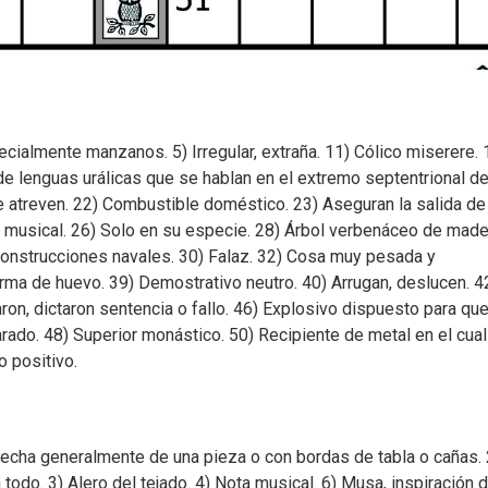
pecialmente manzanos. 5) Irregular, extraña. 11) Cólico miserere. 
ia de lenguas urálicas que se hablan en el extremo septentrional d
Se atreven. 22) Combustible doméstico. 23) Aseguran la salida de
a musical. 26) Solo en su especie. 28) Árbol verbenáceo de made
a construcciones navales. 30) Falaz. 32) Cosa muy pesada y
forma de huevo. 39) Demostrativo neutro. 40) Arrugan, deslucen. 4
n, dictaron sentencia o fallo. 46) Explosivo dispuesto para qu
 arado. 48) Superior monástico. 50) Recipiente de metal en el cua
o positivo.
hecha generalmente de una pieza o con bordas de tabla o cañas. 
todo. 3) Alero del tejado. 4) Nota musical. 6) Musa, inspiración d