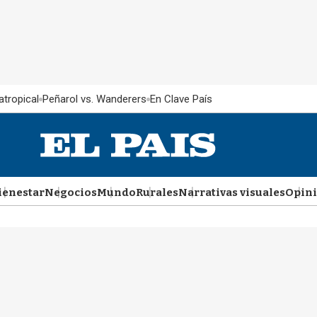
atropical
Peñarol vs. Wanderers
En Clave País
ienestar
Negocios
Mundo
Rurales
Narrativas visuales
Opin