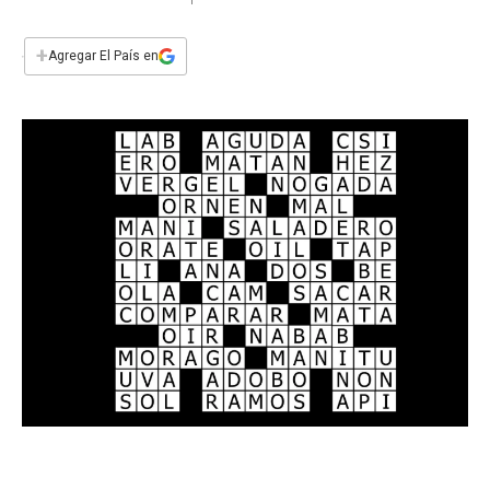
a
h
w
i
m
a
c
a
i
n
a
e
t
t
k
i
+
Agregar El País en
b
s
t
e
l
o
A
e
d
o
p
r
I
k
p
n