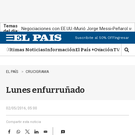
Temas
Negociaciones con EE.UU.
Murió Jorge Messi
Peñarol vs
del día:
Suscribite al 50% OFF
Ingresar
M
e
Últimas Noticias
Información
El País +
Ovación
TV Show
n
M
u
o
s
t
EL PAÍS
CRUCIGRAMA
r
a
Lunes enfurruñado
r
b
�
s
02/05/2016, 05:00
q
u
Compartir esta noticia
e
F
W
T
L
E
d