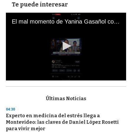
Te puede interesar
El mal momento de Yanina Gasañol con un hincha argentino en "Subrayado"
0
s
e
c
Últimas Noticias
o
n
04:30
d
Experto en medicina del estrés llega a
s
o
Montevideo: las claves de Daniel López Rosetti
f
para vivir mejor
3