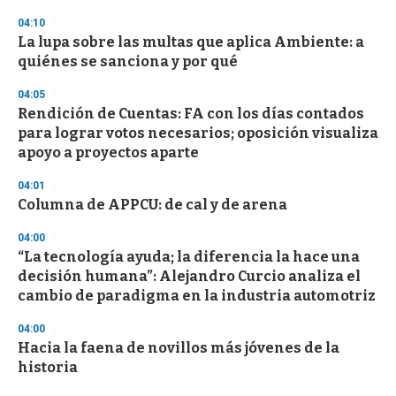
3
s
04:10
e
La lupa sobre las multas que aplica Ambiente: a
c
quiénes se sanciona y por qué
o
n
d
04:05
s
Rendición de Cuentas: FA con los días contados
para lograr votos necesarios; oposición visualiza
apoyo a proyectos aparte
04:01
Columna de APPCU: de cal y de arena
04:00
“La tecnología ayuda; la diferencia la hace una
decisión humana”: Alejandro Curcio analiza el
cambio de paradigma en la industria automotriz
04:00
Hacia la faena de novillos más jóvenes de la
historia