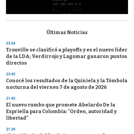
0
s
e
c
Últimas Noticias
o
n
23:54
d
Trouville se clasificó a playoffs y es el nuevo líder
s
o
de la LDA; Verdirrojo y Lagomar ganaron puntos
f
directos
3
3
s
23:45
e
Conocé los resultados de la Quiniela y la Tómbola
c
nocturna del viernes 7 de agosto de 2026
o
n
d
21:45
s
El nuevo rumbo que promete Abelardo De la
Espriella para Colombia: "Orden, autoridad y
libertad"
21:26