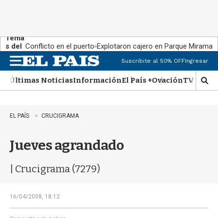
Tema
s del
Conflicto en el puerto
Explotaron cajero en Parque Miramar
día:
Suscribite al 50% OFF
Ingresar
M
e
Últimas Noticias
Información
El País +
Ovación
TV Show
n
M
u
o
s
t
EL PAÍS
CRUCIGRAMA
r
a
Jueves agrandado
r
b
�
| Crucigrama (7279)
s
q
u
16/04/2008, 18:12
e
d