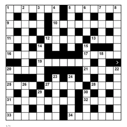
1
/
2
2
/
2