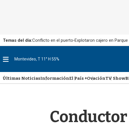
Temas del día:
Conflicto en el puerto
Explotaron cajero en Parque
M
Montevideo, T 11° H 55%
e
n
u
Últimas Noticias
Información
El País +
Ovación
TV Show
B
Conductor 