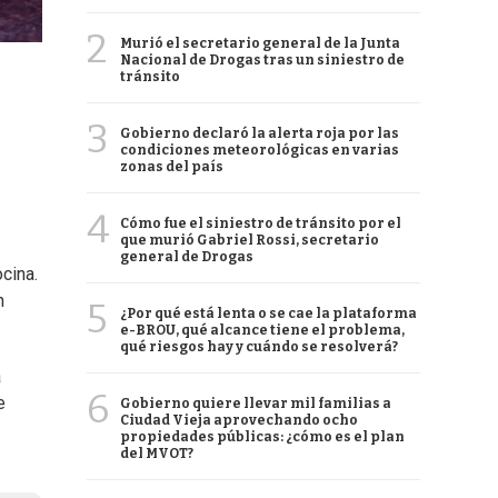
2
Murió el secretario general de la Junta
Nacional de Drogas tras un siniestro de
tránsito
3
Gobierno declaró la alerta roja por las
condiciones meteorológicas en varias
zonas del país
4
Cómo fue el siniestro de tránsito por el
que murió Gabriel Rossi, secretario
general de Drogas
cina.
n
5
¿Por qué está lenta o se cae la plataforma
e-BROU, qué alcance tiene el problema,
qué riesgos hay y cuándo se resolverá?
a
6
e
Gobierno quiere llevar mil familias a
Ciudad Vieja aprovechando ocho
propiedades públicas: ¿cómo es el plan
del MVOT?