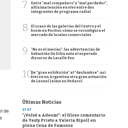
7
Entre "mal compañero" y "mal perdedor",
altísima tensión en vivo entre dos
integrantes de programa radial
8
El ocaso de las galerías del Centro y el
boom en Pocitos: cómo se reconfigura el
mercado de locales comerciales
9
"No es el mesías": las advertencias de
Sebastián Da Silva ante el esperado
discurso de Lacalle Pou
10
De “gran exhibición” al “deslumbre”: así
vieron en Argentina otra gran actuación
de Leonel Jaime en Peñarol
Últimas Noticias
21:57
ol de
"¡Volvé a Adeom!": el filoso comentario
s
de Yesty Prieto a Valeria Ripoll en
plena Cena de Famosos