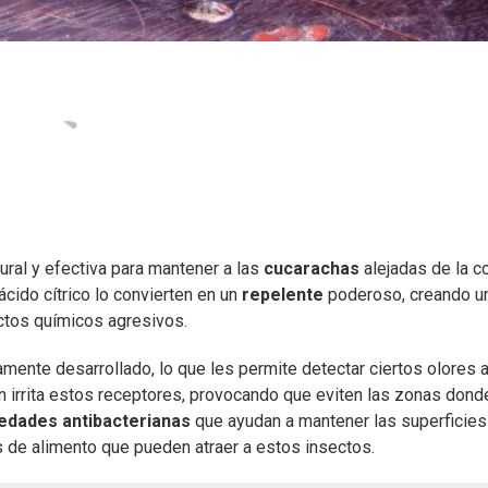
ral y efectiva para mantener a las
cucarachas
alejadas de la co
ácido cítrico lo convierten en un
repelente
poderoso, creando u
uctos químicos agresivos.
ente desarrollado, lo que les permite detectar ciertos olores 
n irrita estos receptores, provocando que eviten las zonas dond
edades antibacterianas
que ayudan a mantener las superficies
s de alimento que pueden atraer a estos insectos.