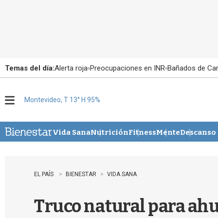
Temas del día:
Alerta roja
Preocupaciones en INR
Bañados de Ca
Montevideo, T 13° H 95%
M
e
n
u
Vida Sana
Nutrición
Fitness
Mente
Descanso
EL PAÍS
BIENESTAR
VIDA SANA
Truco natural para ahu