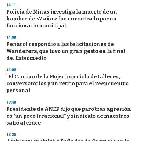
s
14:11
Policía de Minas investiga la muerte de un
hombre de 57 años: fue encontrado por un
funcionario municipal
14:08
Peñarol respondió a las felicitaciones de
Wanderers, que tuvo un gran gesto en la final
del Intermedio
14:00
"El Camino de la Mujer": un ciclo de talleres,
conversatorios y un retiro para el reencuentro
personal
13:48
Presidente de ANEP dijo que paro tras agresión
es "un poco irracional" y sindicato de maestros
salió al cruce
13:25