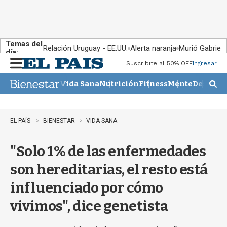
Temas del
Relación Uruguay - EE.UU.
Alerta naranja
Murió Gabriel 
día:
Suscribite al 50% OFF
Ingresar
M
e
Vida Sana
Nutrición
Fitness
Mente
Descans
n
M
u
o
s
t
EL PAÍS
BIENESTAR
VIDA SANA
r
a
"Solo 1% de las enfermedades
r
b
son hereditarias, el resto está
�
s
influenciado por cómo
q
u
vivimos", dice genetista
e
d