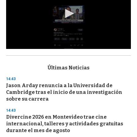
0
s
e
c
Últimas Noticias
o
n
14:43
d
Jason Arday renuncia a la Universidad de
s
o
Cambridge tras el inicio de una investigación
f
sobre su carrera
3
3
s
14:43
e
Divercine 2026 en Montevideo trae cine
c
internacional, talleres y actividades gratuitas
o
n
durante el mes de agosto
d