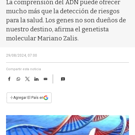
a
La comprensión del ADN puede ofrecer
mucho más que la detección de riesgos
para la salud. Los genes no son dueños de
nuestro destino, afirma el genetista
molecular Mariano Zalis.
29/08/2024, 07:00
Compartir esta noticia
F
W
T
L
E
a
h
w
i
m
c
a
i
n
a
e
t
t
k
i
+
Agregar El País en
b
s
t
e
l
o
A
e
d
o
p
r
I
k
p
n