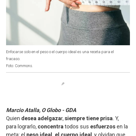
Enfocarse solo en el peso o el cuerpo ideal es una receta para el
fracaso.
Foto: Commons.
Marcio Atalla, O Globo - GDA
Quien
desea adelgaza
r,
siempre tiene prisa
. Y,
para lograrlo,
concentra
todos sus
esfuerzos
en la
meta: el
peso ideal, el cuerpo ideal
, y olvidan que