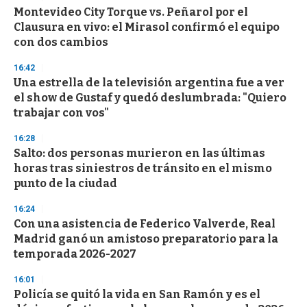
d
Montevideo City Torque vs. Peñarol por el
s
o
Clausura en vivo: el Mirasol confirmó el equipo
f
con dos cambios
3
3
s
16:42
e
Una estrella de la televisión argentina fue a ver
c
el show de Gustaf y quedó deslumbrada: "Quiero
o
n
trabajar con vos"
d
s
16:28
Salto: dos personas murieron en las últimas
horas tras siniestros de tránsito en el mismo
punto de la ciudad
16:24
Con una asistencia de Federico Valverde, Real
Madrid ganó un amistoso preparatorio para la
temporada 2026-2027
16:01
Policía se quitó la vida en San Ramón y es el