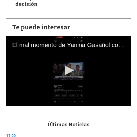
decisión
Te puede interesar
El mal momento de Yanina Gasañol con un hincha argentino en "Subrayado"
0
s
e
c
Últimas Noticias
o
n
17:00