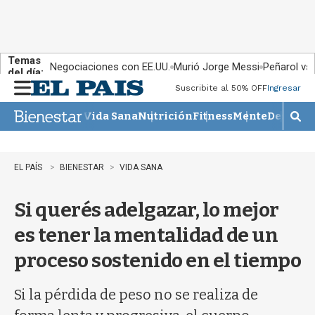
Temas
Negociaciones con EE.UU.
Murió Jorge Messi
Peñarol vs
del día:
Suscribite al 50% OFF
Ingresar
M
e
Vida Sana
Nutrición
Fitness
Mente
Descans
n
M
u
o
s
t
EL PAÍS
BIENESTAR
VIDA SANA
r
a
Si querés adelgazar, lo mejor
r
b
es tener la mentalidad de un
�
s
proceso sostenido en el tiempo
q
u
e
Si la pérdida de peso no se realiza de
d