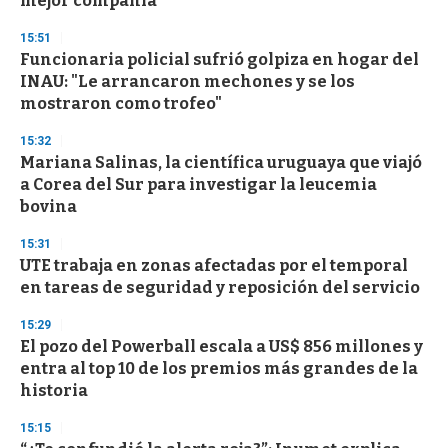
mejor compañía
o
n
d
15:51
s
Funcionaria policial sufrió golpiza en hogar del
INAU: "Le arrancaron mechones y se los
mostraron como trofeo"
15:32
Mariana Salinas, la científica uruguaya que viajó
a Corea del Sur para investigar la leucemia
bovina
15:31
UTE trabaja en zonas afectadas por el temporal
en tareas de seguridad y reposición del servicio
15:29
El pozo del Powerball escala a US$ 856 millones y
entra al top 10 de los premios más grandes de la
historia
15:15