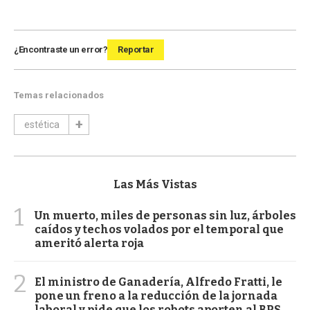
¿Encontraste un error?
Reportar
Temas relacionados
estética
Las Más Vistas
1
Un muerto, miles de personas sin luz, árboles
caídos y techos volados por el temporal que
ameritó alerta roja
2
El ministro de Ganadería, Alfredo Fratti, le
pone un freno a la reducción de la jornada
laboral y pide que los robots aporten al BPS