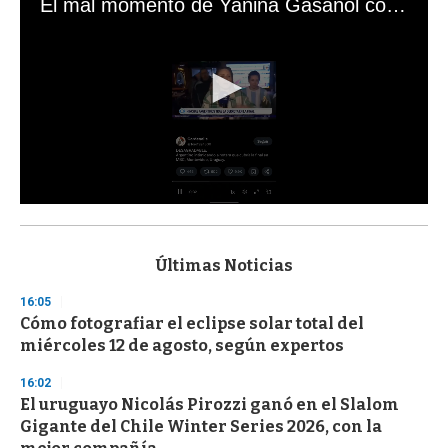
El mal momento de Yanina Gasañol con un hincha argentino en "Subrayado"
0
s
e
c
Últimas Noticias
o
n
16:05
d
Cómo fotografiar el eclipse solar total del
s
o
miércoles 12 de agosto, según expertos
f
3
16:02
3
s
El uruguayo Nicolás Pirozzi ganó en el Slalom
e
Gigante del Chile Winter Series 2026, con la
c