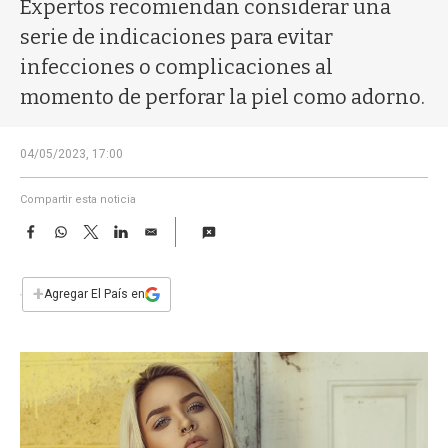
a
Expertos recomiendan considerar una
serie de indicaciones para evitar
infecciones o complicaciones al
momento de perforar la piel como adorno.
04/05/2023, 17:00
Compartir esta noticia
F
W
T
L
E
a
h
w
i
m
c
a
i
n
a
e
t
t
k
i
+
Agregar El País en
b
s
t
e
l
o
A
e
d
o
p
r
I
k
p
n