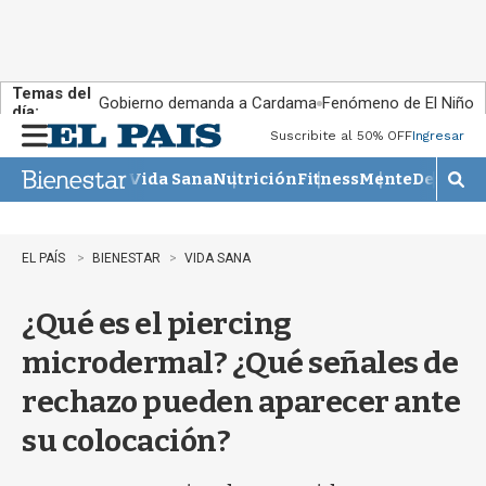
Temas del
Gobierno demanda a Cardama
Fenómeno de El Niño
día:
Suscribite al 50% OFF
Ingresar
M
e
Vida Sana
Nutrición
Fitness
Mente
Descans
n
M
u
o
s
t
EL PAÍS
BIENESTAR
VIDA SANA
r
a
¿Qué es el piercing
r
b
microdermal? ¿Qué señales de
�
s
rechazo pueden aparecer ante
q
u
su colocación?
e
d