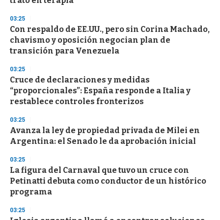
trató en terapia
3
3
s
03:25
e
Con respaldo de EE.UU., pero sin Corina Machado,
c
chavismo y oposición negocian plan de
o
n
transición para Venezuela
d
s
03:25
Cruce de declaraciones y medidas
“proporcionales”: España responde a Italia y
restablece controles fronterizos
03:25
Avanza la ley de propiedad privada de Milei en
Argentina: el Senado le da aprobación inicial
03:25
La figura del Carnaval que tuvo un cruce con
Petinatti debuta como conductor de un histórico
programa
03:25