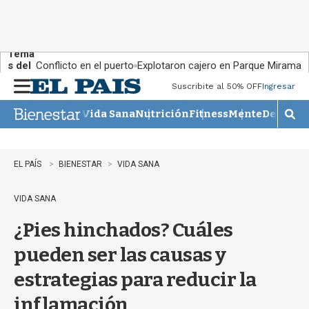
Tema
s del
Conflicto en el puerto
Explotaron cajero en Parque Miramar
día:
Suscribite al 50% OFF
Ingresar
M
e
Vida Sana
Nutrición
Fitness
Mente
Descans
n
M
u
o
s
t
EL PAÍS
BIENESTAR
VIDA SANA
r
a
VIDA SANA
r
b
¿Pies hinchados? Cuáles
�
s
pueden ser las causas y
q
u
estrategias para reducir la
e
d
inflamación