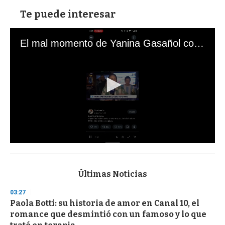
Te puede interesar
El mal momento de Yanina Gasañol con un hincha argentino en "Subrayado"
0
s
e
c
Últimas Noticias
o
n
03:27
d
Paola Botti: su historia de amor en Canal 10, el
s
o
romance que desmintió con un famoso y lo que
f