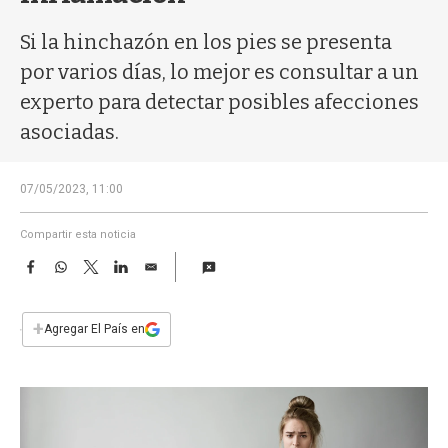
a
Si la hinchazón en los pies se presenta
por varios días, lo mejor es consultar a un
experto para detectar posibles afecciones
asociadas.
07/05/2023, 11:00
Compartir esta noticia
F
W
T
L
E
a
h
w
i
m
c
a
i
n
a
e
t
t
k
i
+
Agregar El País en
b
s
t
e
l
o
A
e
d
o
p
r
I
k
p
n