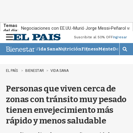
Temas
Negociaciones con EE.UU.
Murió Jorge Messi
Peñarol vs
del día:
Suscribite al 50% OFF
Ingresar
M
e
Vida Sana
Nutrición
Fitness
Mente
Descans
n
M
u
o
s
t
EL PAÍS
BIENESTAR
VIDA SANA
r
a
Personas que viven cerca de
r
b
zonas con tránsito muy pesado
�
s
tienen envejecimiento más
q
u
rápido y menos saludable
e
d