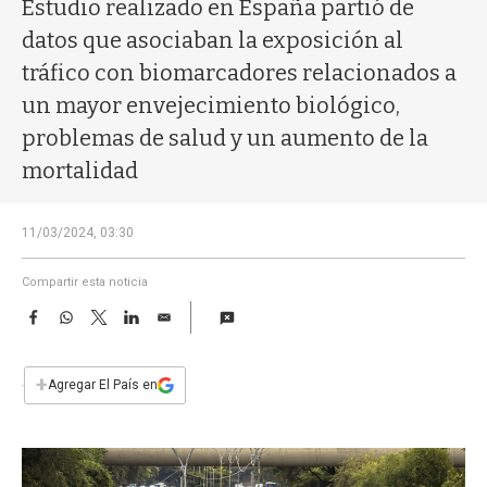
a
Estudio realizado en España partió de
datos que asociaban la exposición al
tráfico con biomarcadores relacionados a
un mayor envejecimiento biológico,
problemas de salud y un aumento de la
mortalidad
11/03/2024, 03:30
Compartir esta noticia
F
W
T
L
E
a
h
w
i
m
c
a
i
n
a
e
t
t
k
i
+
Agregar El País en
b
s
t
e
l
o
A
e
d
o
p
r
I
k
p
n