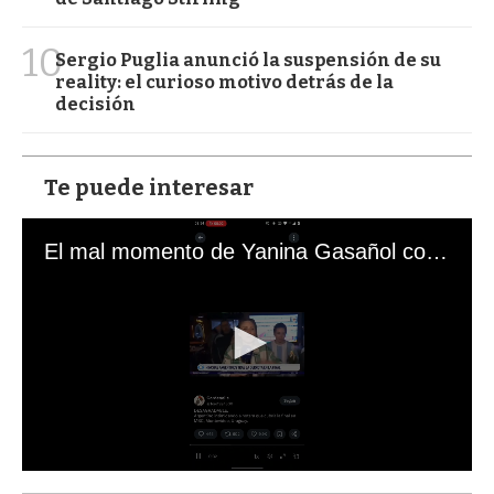
10
Sergio Puglia anunció la suspensión de su
reality: el curioso motivo detrás de la
decisión
Te puede interesar
El mal momento de Yanina Gasañol con un hincha argentino en "Subrayado"
0