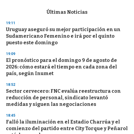
s
e
c
Últimas Noticias
o
n
19:11
d
Uruguay aseguró su mejor participación en un
s
o
Sudamericano Femenino e irá por el quinto
f
puesto este domingo
3
3
s
19:09
e
El pronóstico para el domingo 9 de agosto de
c
2026: cómo estará el tiempo en cada zona del
o
n
país, según Inumet
d
s
18:52
Sector cervecero: FNC evalúa reestructura con
reducción de personal, sindicato levantó
medidas y siguen las negociaciones
18:45
Falló la iluminación en el Estadio Charrúa y el
comienzo del partido entre City Torque y Peñarol