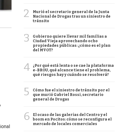
2
Murió el secretario general de la Junta
Nacional de Drogas tras un siniestro de
tránsito
3
Gobierno quiere llevar mil familias a
Ciudad Vieja aprovechando ocho
propiedades públicas: ¿cómo es el plan
del MVOT?
4
¿Por qué está lenta o se cae la plataforma
e-BROU, qué alcance tiene el problema,
qué riesgos hay y cuándo se resolverá?
5
Cómo fue el siniestro de tránsito por el
que murió Gabriel Rossi, secretario
general de Drogas
y
6
El ocaso de las galerías del Centro y el
boom en Pocitos: cómo se reconfigura el
mercado de locales comerciales
ional