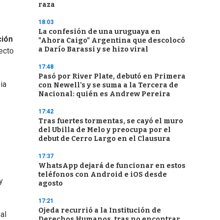
raza
18:03
La confesión de una uruguaya en
ción
"Ahora Caigo" Argentina que descolocó
a Darío Barassi y se hizo viral
ecto
17:48
Pasó por River Plate, debutó en Primera
ia
con Newell's y se suma a la Tercera de
Nacional: quién es Andrew Pereira
17:42
Tras fuertes tormentas, se cayó el muro
del Ubilla de Melo y preocupa por el
debut de Cerro Largo en el Clausura
17:37
WhatsApp dejará de funcionar en estos
teléfonos con Android e iOS desde
y
agosto
17:21
Ojeda recurrió a la Institución de
al
Derechos Humanos, tras no encontrar