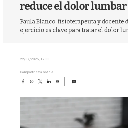
reduce el dolor lumbar
Paula Blanco, fisioterapeuta y docente
ejercicio es clave para tratar el dolor 
22/07/2025, 17:00
Compartir esta noticia
F
W
T
L
E
a
h
w
i
m
c
a
i
n
a
e
t
t
k
i
b
s
t
e
l
o
A
e
d
o
p
r
I
k
p
n