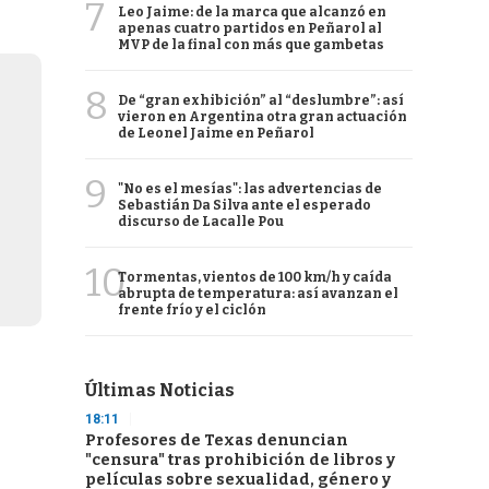
7
Leo Jaime: de la marca que alcanzó en
apenas cuatro partidos en Peñarol al
MVP de la final con más que gambetas
8
De “gran exhibición” al “deslumbre”: así
vieron en Argentina otra gran actuación
de Leonel Jaime en Peñarol
9
"No es el mesías": las advertencias de
Sebastián Da Silva ante el esperado
discurso de Lacalle Pou
10
Tormentas, vientos de 100 km/h y caída
abrupta de temperatura: así avanzan el
frente frío y el ciclón
Últimas Noticias
18:11
Profesores de Texas denuncian
"censura" tras prohibición de libros y
películas sobre sexualidad, género y