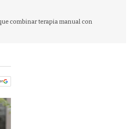
s
q
u
e
có que combinar terapia manual con
d
a
 en