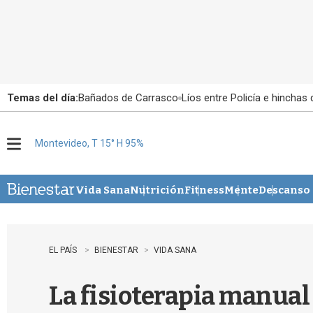
Temas del día:
Bañados de Carrasco
Líos entre Policía e hinchas
Montevideo, T 15° H 95%
M
e
n
u
Vida Sana
Nutrición
Fitness
Mente
Descanso
EL PAÍS
BIENESTAR
VIDA SANA
La fisioterapia manual 