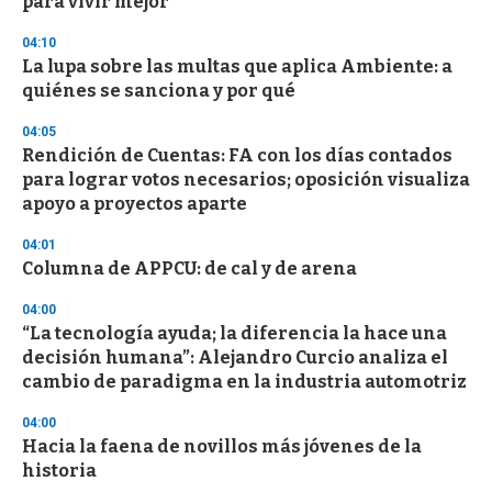
para vivir mejor
o
n
d
04:10
s
La lupa sobre las multas que aplica Ambiente: a
quiénes se sanciona y por qué
04:05
Rendición de Cuentas: FA con los días contados
para lograr votos necesarios; oposición visualiza
apoyo a proyectos aparte
04:01
Columna de APPCU: de cal y de arena
04:00
“La tecnología ayuda; la diferencia la hace una
decisión humana”: Alejandro Curcio analiza el
cambio de paradigma en la industria automotriz
04:00
Hacia la faena de novillos más jóvenes de la
historia