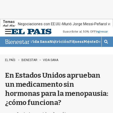
Temas
Negociaciones con EE.UU.
Murió Jorge Messi
Peñarol vs
del día:
Suscribite al 50% OFF
Ingresar
M
e
Vida Sana
Nutrición
Fitness
Mente
Descans
n
M
u
o
s
t
EL PAÍS
BIENESTAR
VIDA SANA
r
a
En Estados Unidos aprueban
r
b
un medicamento sin
�
s
hormonas para la menopausia:
q
u
¿cómo funciona?
e
d