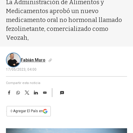
a
La Administración de Alimentos y
Medicamentos aprobó un nuevo
medicamento oral no hormonal llamado
fezolinetante, comercializado como
Veozah,
Fabián Muro
17/05/2023, 04:00
Compartir esta noticia
F
W
T
L
E
a
h
w
i
m
c
a
i
n
a
e
t
t
k
i
+
Agregar El País en
b
s
t
e
l
o
A
e
d
o
p
r
I
k
p
n