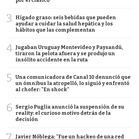
por el clásico
3
Hígado graso: seis bebidas que pueden
ayudar a cuidar la salud hepática y los
hábitos que las complementan
4
Jugaban Uruguay Montevideo y Paysandú,
tiraron la pelota afuera y se produjo un
insólito accidente en la ruta
5
Una comunicadora de Canal 10 denunció que
un ómnibus la atropelló, lo siguió y enfrentó
al chofer: "En shock"
6
Sergio Puglia anunció la suspensión de su
reality: el curioso motivo detrás de la
decisión
7
Javier Nóblega: "Fue un hackeo de una red