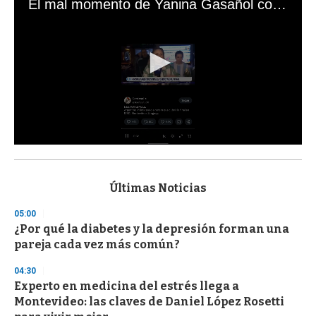
El mal momento de Yanina Gasañol con un hincha argentino en "Subrayado"
0
s
e
c
Últimas Noticias
o
n
05:00
d
¿Por qué la diabetes y la depresión forman una
s
o
pareja cada vez más común?
f
3
04:30
3
s
Experto en medicina del estrés llega a
e
Montevideo: las claves de Daniel López Rosetti
c