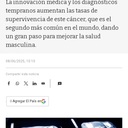
a
La innovación médica y los diagnósticos
tempranos aumentan las tasas de
supervivencia de este cáncer, que es el
segundo más común en el mundo, dando
un gran paso para mejorar la salud
masculina.
08/06/2025, 10:10
Compartir esta noticia
F
W
T
L
E
a
h
w
i
m
c
a
i
n
a
e
t
t
k
i
+
Agregar El País en
b
s
t
e
l
o
A
e
d
o
p
r
I
k
p
n