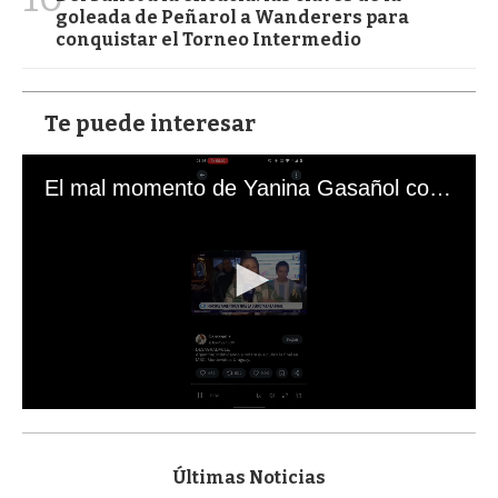
goleada de Peñarol a Wanderers para
conquistar el Torneo Intermedio
Te puede interesar
El mal momento de Yanina Gasañol con un hincha argentino en "Subrayado"
0
s
e
c
Últimas Noticias
o