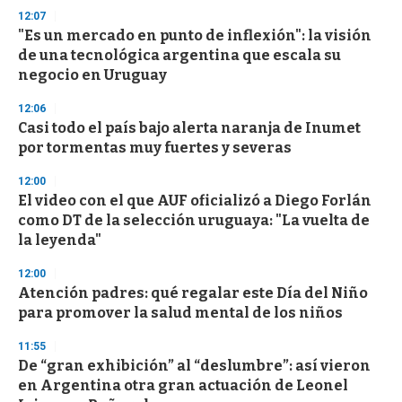
n
12:07
d
"Es un mercado en punto de inflexión": la visión
s
o
de una tecnológica argentina que escala su
f
negocio en Uruguay
3
3
s
12:06
e
Casi todo el país bajo alerta naranja de Inumet
c
por tormentas muy fuertes y severas
o
n
d
12:00
s
El video con el que AUF oficializó a Diego Forlán
como DT de la selección uruguaya: "La vuelta de
la leyenda"
12:00
Atención padres: qué regalar este Día del Niño
para promover la salud mental de los niños
11:55
De “gran exhibición” al “deslumbre”: así vieron
en Argentina otra gran actuación de Leonel