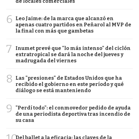
de locales comerciales
6
Leo Jaime: de la marca que alcanzó en
apenas cuatro partidos en Peñarol al MVP de
la final con más que gambetas
7
Inumet prevé que "lo más intenso" del ciclón
extratropical se dará la noche del jueves y
madrugada del viernes
8
Las "presiones" de Estados Unidos que ha
recibido el gobierno en este período y qué
diálogo se está manteniendo
9
"Perdí todo": el conmovedor pedido de ayuda
de una periodista deportiva tras incendio de
su casa
10
Del ballet a la eficacia: las claves de la