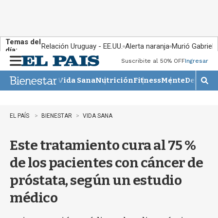
Temas del
Relación Uruguay - EE.UU.
Alerta naranja
Murió Gabriel 
día:
Suscribite al 50% OFF
Ingresar
M
e
Vida Sana
Nutrición
Fitness
Mente
Descans
n
M
u
o
s
t
EL PAÍS
BIENESTAR
VIDA SANA
r
a
Este tratamiento cura al 75 %
r
b
de los pacientes con cáncer de
�
s
próstata, según un estudio
q
u
médico
e
d