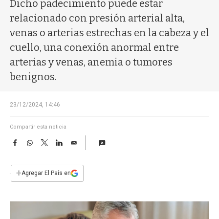
a
Dicho padecimiento puede estar
relacionado con presión arterial alta,
venas o arterias estrechas en la cabeza y el
cuello, una conexión anormal entre
arterias y venas, anemia o tumores
benignos.
23/12/2024, 14:46
Compartir esta noticia
F
W
T
L
E
a
h
w
i
m
c
a
i
n
a
e
t
t
k
i
+
Agregar El País en
b
s
t
e
l
o
A
e
d
o
p
r
I
k
p
n