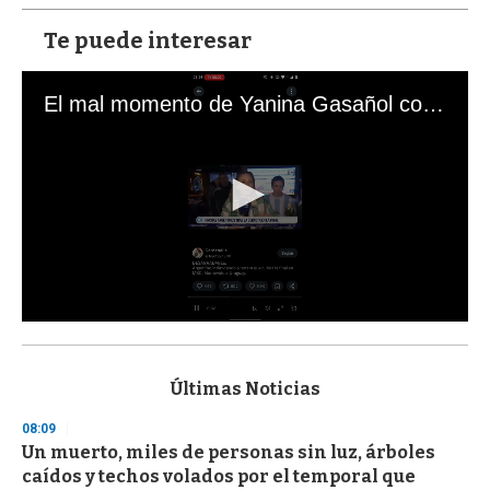
Te puede interesar
El mal momento de Yanina Gasañol con un hincha argentino en "Subrayado"
0
s
e
c
Últimas Noticias
o
n
08:09
d
Un muerto, miles de personas sin luz, árboles
s
o
caídos y techos volados por el temporal que
f