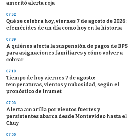
ameritó alerta roja
3
3
s
07:52
e
Qué se celebra hoy, viernes 7 de agosto de 2026:
c
efemérides de un día como hoy en la historia
o
n
d
07:39
s
A quiénes afecta la suspensión de pagos de BPS
para asignaciones familiares y cómo volver a
cobrar
07:10
Tiempo de hoy viernes 7 de agosto:
temperaturas, vientos y nubosidad, según el
pronóstico de Inumet
07:03
Alerta amarilla por vientos fuertes y
persistentes abarca desde Montevideo hasta el
Chuy
07:00