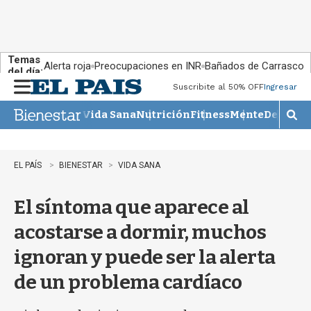
Temas
Alerta roja
Preocupaciones en INR
Bañados de Carrasco
del día:
Suscribite al 50% OFF
Ingresar
M
e
Vida Sana
Nutrición
Fitness
Mente
Descans
n
M
u
o
s
t
EL PAÍS
BIENESTAR
VIDA SANA
r
a
El síntoma que aparece al
r
b
acostarse a dormir, muchos
�
s
ignoran y puede ser la alerta
q
u
de un problema cardíaco
e
d