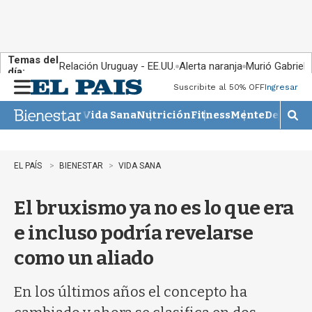
Temas del
Relación Uruguay - EE.UU.
Alerta naranja
Murió Gabriel 
día:
Suscribite al 50% OFF
Ingresar
M
e
Vida Sana
Nutrición
Fitness
Mente
Descans
n
M
u
o
s
t
EL PAÍS
BIENESTAR
VIDA SANA
r
a
El bruxismo ya no es lo que era
r
b
e incluso podría revelarse
�
s
como un aliado
q
u
e
En los últimos años el concepto ha
d