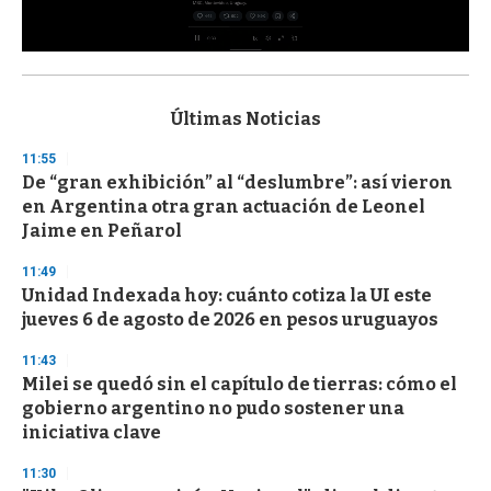
0
s
e
c
Últimas Noticias
o
n
11:55
d
De “gran exhibición” al “deslumbre”: así vieron
s
o
en Argentina otra gran actuación de Leonel
f
Jaime en Peñarol
3
3
s
11:49
e
Unidad Indexada hoy: cuánto cotiza la UI este
c
jueves 6 de agosto de 2026 en pesos uruguayos
o
n
d
11:43
s
Milei se quedó sin el capítulo de tierras: cómo el
gobierno argentino no pudo sostener una
iniciativa clave
11:30