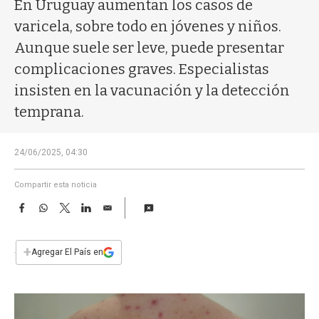
a
En Uruguay aumentan los casos de
varicela, sobre todo en jóvenes y niños.
Aunque suele ser leve, puede presentar
complicaciones graves. Especialistas
insisten en la vacunación y la detección
temprana.
24/06/2025, 04:30
Compartir esta noticia
F
W
T
L
E
a
h
w
i
m
c
a
i
n
a
e
t
t
k
i
+
Agregar El País en
b
s
t
e
l
o
A
e
d
o
p
r
I
k
p
n