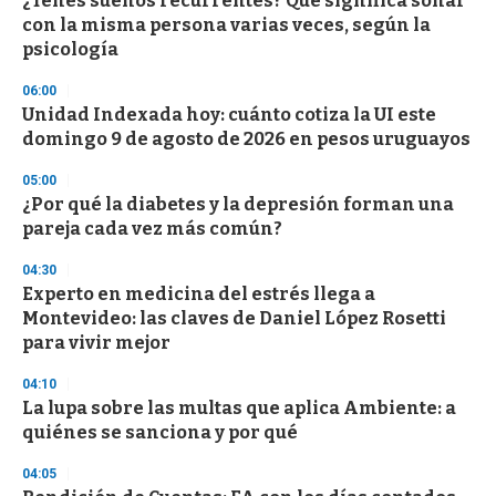
¿Tenés sueños recurrentes? Qué significa soñar
e
con la misma persona varias veces, según la
c
psicología
o
n
d
06:00
s
Unidad Indexada hoy: cuánto cotiza la UI este
domingo 9 de agosto de 2026 en pesos uruguayos
05:00
¿Por qué la diabetes y la depresión forman una
pareja cada vez más común?
04:30
Experto en medicina del estrés llega a
Montevideo: las claves de Daniel López Rosetti
para vivir mejor
04:10
La lupa sobre las multas que aplica Ambiente: a
quiénes se sanciona y por qué
04:05