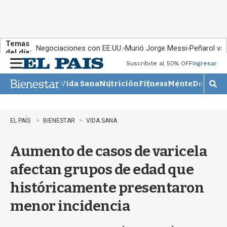
Temas
Negociaciones con EE.UU.
Murió Jorge Messi
Peñarol vs
del día:
Suscribite al 50% OFF
Ingresar
M
e
Vida Sana
Nutrición
Fitness
Mente
Descans
n
M
u
o
s
t
EL PAÍS
BIENESTAR
VIDA SANA
r
a
Aumento de casos de varicela
r
b
afectan grupos de edad que
�
s
históricamente presentaron
q
u
menor incidencia
e
d