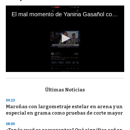
El mal momento de Yanina Gasañol con un hincha argentino en "Subrayado"
0
s
e
c
Últimas Noticias
o
n
09:23
d
Maroñas con largometraje estelar en arena y un
s
o
especial en grama como pruebas de corte mayor
f
3
08:00
3
s