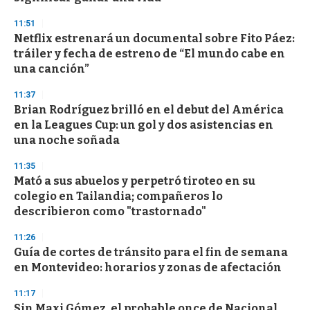
d
s
11:51
Netflix estrenará un documental sobre Fito Páez:
tráiler y fecha de estreno de “El mundo cabe en
una canción”
11:37
Brian Rodríguez brilló en el debut del América
en la Leagues Cup: un gol y dos asistencias en
una noche soñada
11:35
Mató a sus abuelos y perpetró tiroteo en su
colegio en Tailandia; compañeros lo
describieron como "trastornado"
11:26
Guía de cortes de tránsito para el fin de semana
en Montevideo: horarios y zonas de afectación
11:17
Sin Maxi Gómez, el probable once de Nacional