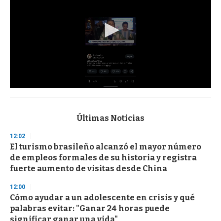
0
s
e
c
Últimas Noticias
o
n
12:02
d
El turismo brasileño alcanzó el mayor número
s
o
de empleos formales de su historia y registra
f
fuerte aumento de visitas desde China
3
3
s
12:00
e
Cómo ayudar a un adolescente en crisis y qué
c
palabras evitar: "Ganar 24 horas puede
o
n
significar ganar una vida"