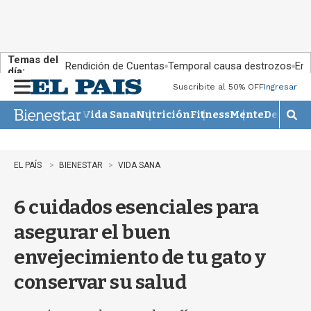
Temas del
Rendición de Cuentas
Temporal causa destrozos
En 
día:
Suscribite al 50% OFF
Ingresar
M
e
Vida Sana
Nutrición
Fitness
Mente
Descans
n
M
u
o
s
t
EL PAÍS
BIENESTAR
VIDA SANA
r
a
6 cuidados esenciales para
r
b
asegurar el buen
�
s
envejecimiento de tu gato y
q
u
conservar su salud
e
d