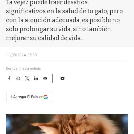
a
La vejez puede traer desafíos
significativos en la salud de tu gato, pero
con la atención adecuada, es posible no
solo prolongar su vida, sino también
mejorar su calidad de vida.
11/08/2024, 08:00
Compartir esta noticia
F
W
T
L
E
a
h
w
i
m
c
a
i
n
a
e
t
t
k
i
+
Agregar El País en
b
s
t
e
l
o
A
e
d
o
p
r
I
k
p
n