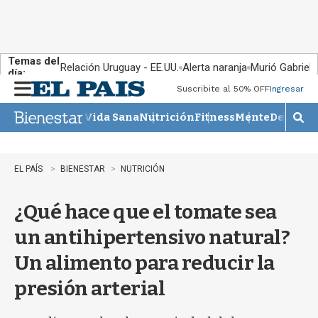
Temas del
Relación Uruguay - EE.UU.
Alerta naranja
Murió Gabriel 
día:
Suscribite al 50% OFF
Ingresar
M
e
Vida Sana
Nutrición
Fitness
Mente
Descans
n
M
u
o
s
t
EL PAÍS
BIENESTAR
NUTRICIÓN
r
a
¿Qué hace que el tomate sea
r
b
un antihipertensivo natural?
�
s
Un alimento para reducir la
q
u
presión arterial
e
d