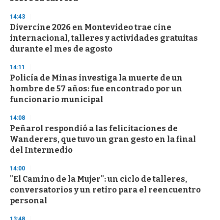
3
s
14:43
e
Divercine 2026 en Montevideo trae cine
c
internacional, talleres y actividades gratuitas
o
n
durante el mes de agosto
d
s
14:11
Policía de Minas investiga la muerte de un
hombre de 57 años: fue encontrado por un
funcionario municipal
14:08
Peñarol respondió a las felicitaciones de
Wanderers, que tuvo un gran gesto en la final
del Intermedio
14:00
"El Camino de la Mujer": un ciclo de talleres,
conversatorios y un retiro para el reencuentro
personal
13:48