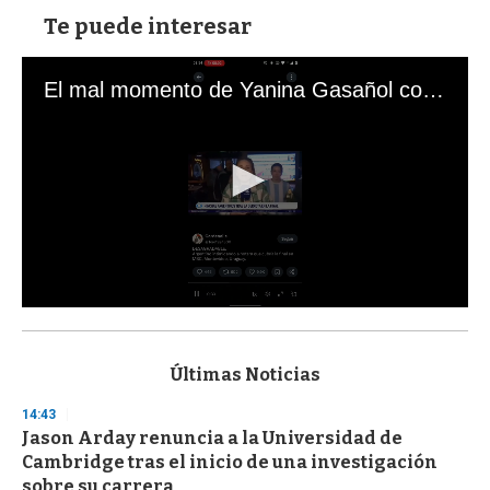
Te puede interesar
El mal momento de Yanina Gasañol con un hincha argentino en "Subrayado"
0
s
e
c
Últimas Noticias
o
n
14:43
d
Jason Arday renuncia a la Universidad de
s
o
Cambridge tras el inicio de una investigación
f
sobre su carrera
3