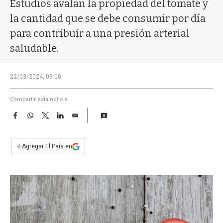
a
Estudios avalan la propiedad del tomate y
la cantidad que se debe consumir por día
para contribuir a una presión arterial
saludable.
22/03/2024, 09:00
Compartir esta noticia
F
W
T
L
E
a
h
w
i
m
c
a
i
n
a
e
t
t
k
i
+
Agregar El País en
b
s
t
e
l
o
A
e
d
o
p
r
I
k
p
n