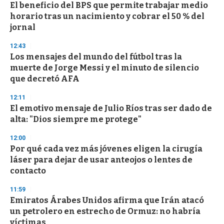
s
El beneficio del BPS que permite trabajar medio
horario tras un nacimiento y cobrar el 50 % del
jornal
12:43
Los mensajes del mundo del fútbol tras la
muerte de Jorge Messi y el minuto de silencio
que decretó AFA
12:11
El emotivo mensaje de Julio Ríos tras ser dado de
alta: "Dios siempre me protege"
12:00
Por qué cada vez más jóvenes eligen la cirugía
láser para dejar de usar anteojos o lentes de
contacto
11:59
Emiratos Árabes Unidos afirma que Irán atacó
un petrolero en estrecho de Ormuz: no habría
víctimas