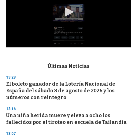
0
s
e
c
Últimas Noticias
o
n
13:28
d
El boleto ganador de la Lotería Nacional de
s
o
España del sábado 8 de agosto de 2026 y los
f
números con reintegro
3
3
s
13:16
e
Una niña herida muere y eleva a ocho los
c
fallecidos por el tiroteo en escuela de Tailandia
o
n
d
13:07