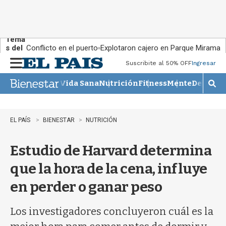
Tema
s del
Conflicto en el puerto
Explotaron cajero en Parque Miramar
día:
Suscribite al 50% OFF
Ingresar
M
e
Vida Sana
Nutrición
Fitness
Mente
Descans
n
M
u
o
s
t
EL PAÍS
BIENESTAR
NUTRICIÓN
r
a
Estudio de Harvard determina
r
b
que la hora de la cena, influye
�
s
en perder o ganar peso
q
u
e
Los investigadores concluyeron cuál es la
d