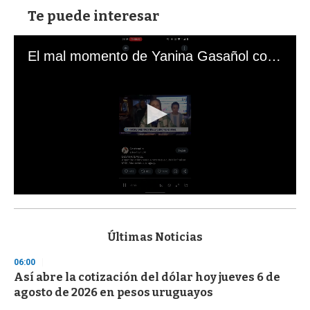
Te puede interesar
El mal momento de Yanina Gasañol con un hincha argentino en "Subrayado"
0
s
e
c
Últimas Noticias
o
n
06:00
d
Así abre la cotización del dólar hoy jueves 6 de
s
o
agosto de 2026 en pesos uruguayos
f
3