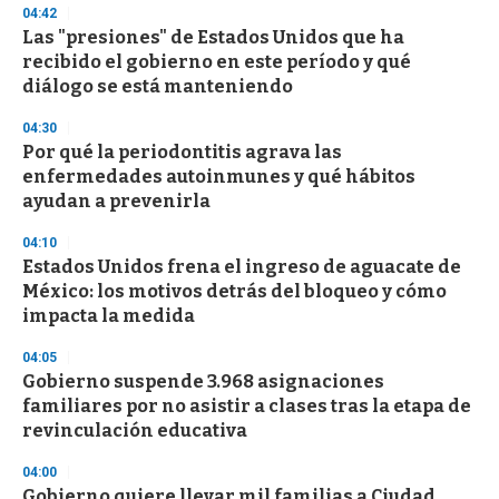
04:42
3
s
Las "presiones" de Estados Unidos que ha
e
recibido el gobierno en este período y qué
c
diálogo se está manteniendo
o
n
d
04:30
s
Por qué la periodontitis agrava las
enfermedades autoinmunes y qué hábitos
ayudan a prevenirla
04:10
Estados Unidos frena el ingreso de aguacate de
México: los motivos detrás del bloqueo y cómo
impacta la medida
04:05
Gobierno suspende 3.968 asignaciones
familiares por no asistir a clases tras la etapa de
revinculación educativa
04:00
Gobierno quiere llevar mil familias a Ciudad