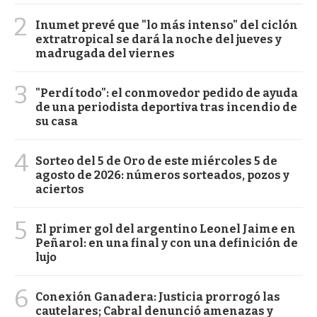
2
Inumet prevé que "lo más intenso" del ciclón
extratropical se dará la noche del jueves y
madrugada del viernes
3
"Perdí todo": el conmovedor pedido de ayuda
de una periodista deportiva tras incendio de
su casa
4
Sorteo del 5 de Oro de este miércoles 5 de
agosto de 2026: números sorteados, pozos y
aciertos
5
El primer gol del argentino Leonel Jaime en
Peñarol: en una final y con una definición de
lujo
6
Conexión Ganadera: Justicia prorrogó las
cautelares; Cabral denunció amenazas y