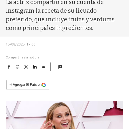
a
La actriz compartió en su cuenta de
Instagram la receta de su licuado
preferido, que incluye frutas y verduras
como principales ingredientes.
15/08/2025, 17:00
Compartir esta noticia
F
W
T
L
E
a
h
w
i
m
c
a
i
n
a
e
t
t
k
i
+
Agregar El País en
b
s
t
e
l
o
A
e
d
o
p
r
I
k
p
n