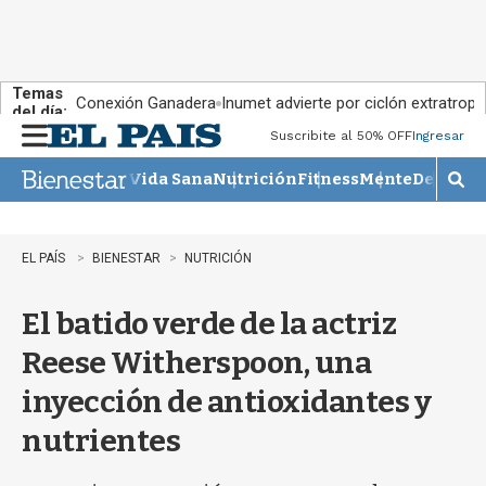
Temas
Conexión Ganadera
Inumet advierte por ciclón extratropi
del día:
Suscribite al 50% OFF
Ingresar
M
e
Vida Sana
Nutrición
Fitness
Mente
Descans
n
M
u
o
s
t
EL PAÍS
BIENESTAR
NUTRICIÓN
r
a
El batido verde de la actriz
r
b
Reese Witherspoon, una
�
s
inyección de antioxidantes y
q
u
nutrientes
e
d