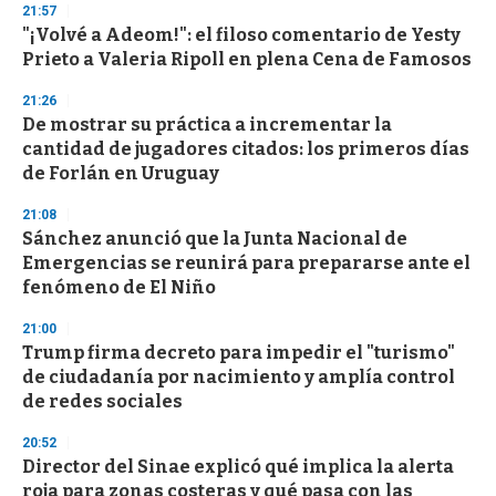
21:57
d
"¡Volvé a Adeom!": el filoso comentario de Yesty
s
o
Prieto a Valeria Ripoll en plena Cena de Famosos
f
3
21:26
3
s
De mostrar su práctica a incrementar la
e
cantidad de jugadores citados: los primeros días
c
de Forlán en Uruguay
o
n
d
21:08
s
Sánchez anunció que la Junta Nacional de
Emergencias se reunirá para prepararse ante el
fenómeno de El Niño
21:00
Trump firma decreto para impedir el "turismo"
de ciudadanía por nacimiento y amplía control
de redes sociales
20:52
Director del Sinae explicó qué implica la alerta
roja para zonas costeras y qué pasa con las