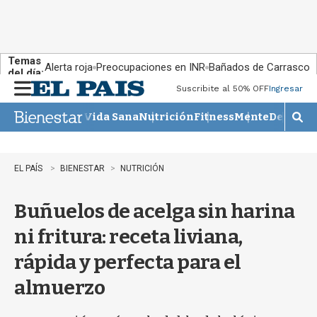
Temas
Alerta roja
Preocupaciones en INR
Bañados de Carrasco
del día:
Suscribite al 50% OFF
Ingresar
M
e
Vida Sana
Nutrición
Fitness
Mente
Descans
n
M
u
o
s
t
EL PAÍS
BIENESTAR
NUTRICIÓN
r
a
Buñuelos de acelga sin harina
r
b
ni fritura: receta liviana,
�
s
rápida y perfecta para el
q
u
almuerzo
e
d