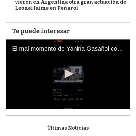
vieron en Argentina otra gran actuación de
Leonel Jaime en Peñarol
Te puede interesar
El mal momento de Yanina Gasañol con un hincha argentino en "Subrayado"
0
s
e
c
Últimas Noticias
o
n