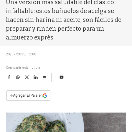
a
Una versión más saludable del clásico
infaltable: estos buñuelos de acelga se
hacen sin harina ni aceite, son fáciles de
preparar y rinden perfecto para un
almuerzo exprés.
23/07/2025, 12:00
Compartir esta noticia
F
W
T
L
E
a
h
w
i
m
c
a
i
n
a
e
t
t
k
i
+
Agregar El País en
b
s
t
e
l
o
A
e
d
o
p
r
I
k
p
n