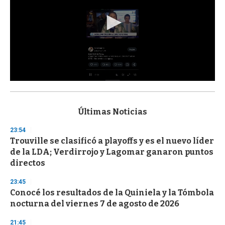
0
s
e
c
Últimas Noticias
o
n
23:54
d
Trouville se clasificó a playoffs y es el nuevo líder
s
o
de la LDA; Verdirrojo y Lagomar ganaron puntos
f
directos
3
3
s
23:45
e
Conocé los resultados de la Quiniela y la Tómbola
c
nocturna del viernes 7 de agosto de 2026
o
n
d
21:45