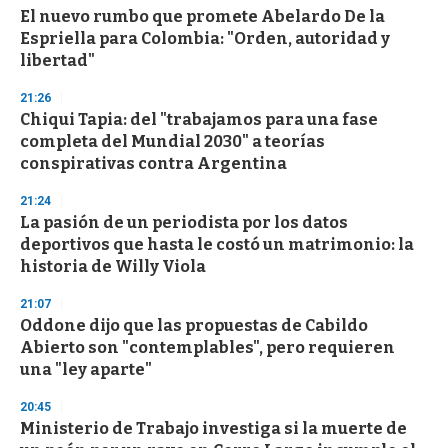
s
El nuevo rumbo que promete Abelardo De la
Espriella para Colombia: "Orden, autoridad y
libertad"
21:26
Chiqui Tapia: del "trabajamos para una fase
completa del Mundial 2030" a teorías
conspirativas contra Argentina
21:24
La pasión de un periodista por los datos
deportivos que hasta le costó un matrimonio: la
historia de Willy Viola
21:07
Oddone dijo que las propuestas de Cabildo
Abierto son "contemplables", pero requieren
una "ley aparte"
20:45
Ministerio de Trabajo investiga si la muerte de