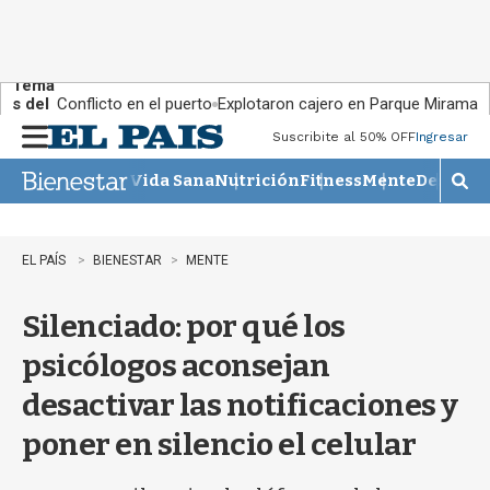
Tema
s del
Conflicto en el puerto
Explotaron cajero en Parque Miramar
día:
Suscribite al 50% OFF
Ingresar
M
e
Vida Sana
Nutrición
Fitness
Mente
Descans
n
M
u
o
s
t
EL PAÍS
BIENESTAR
MENTE
r
a
Silenciado: por qué los
r
b
psicólogos aconsejan
�
s
desactivar las notificaciones y
q
u
poner en silencio el celular
e
d