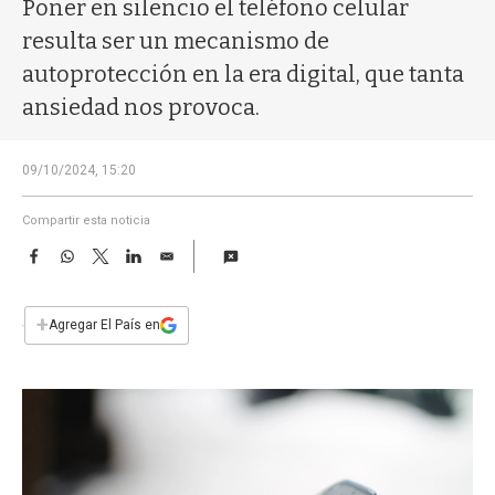
a
Poner en silencio el teléfono celular
resulta ser un mecanismo de
autoprotección en la era digital, que tanta
ansiedad nos provoca.
09/10/2024, 15:20
Compartir esta noticia
F
W
T
L
E
a
h
w
i
m
c
a
i
n
a
e
t
t
k
i
+
Agregar El País en
b
s
t
e
l
o
A
e
d
o
p
r
I
k
p
n