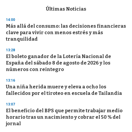
e
c
Últimas Noticias
o
n
14:00
d
Más allá del consumo: las decisiones financieras
s
o
clave para vivir con menos estrés y más
f
tranquilidad
3
3
s
13:28
e
El boleto ganador de la Lotería Nacional de
c
España del sábado 8 de agosto de 2026 y los
o
n
números con reintegro
d
s
13:16
Una niña herida muere y eleva a ocho los
fallecidos por el tiroteo en escuela de Tailandia
13:07
El beneficio del BPS que permite trabajar medio
horario tras un nacimiento y cobrar el 50 % del
jornal