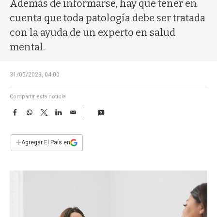
a
Además de informarse, hay que tener en
cuenta que toda patología debe ser tratada
con la ayuda de un experto en salud
mental.
31/05/2023, 04:00
Compartir esta noticia
F
W
T
L
E
a
h
w
i
m
c
a
i
n
a
e
t
t
k
i
+
Agregar El País en
b
s
t
e
l
o
A
e
d
o
p
r
I
k
p
n