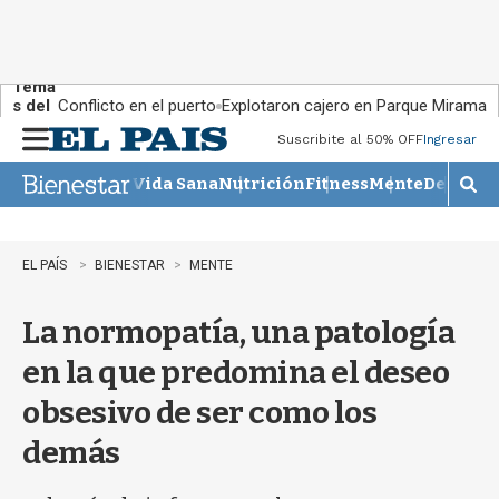
Tema
s del
Conflicto en el puerto
Explotaron cajero en Parque Miramar
día:
Suscribite al 50% OFF
Ingresar
M
e
Vida Sana
Nutrición
Fitness
Mente
Descans
n
M
u
o
s
t
EL PAÍS
BIENESTAR
MENTE
r
a
La normopatía, una patología
r
b
en la que predomina el deseo
�
s
obsesivo de ser como los
q
u
demás
e
d