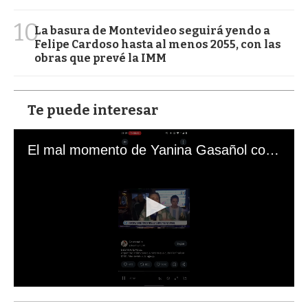
10
La basura de Montevideo seguirá yendo a
Felipe Cardoso hasta al menos 2055, con las
obras que prevé la IMM
Te puede interesar
El mal momento de Yanina Gasañol con un hincha argentino en "Subrayado"
0
s