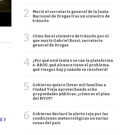
2
Murió el secretario general de la Junta
Nacional de Drogas tras un siniestro de
tránsito
3
Cómo fue el siniestro de tránsito por el
que murió Gabriel Rossi, secretario
general de Drogas
4
¿Por qué está lenta o se cae la plataforma
e-BROU, qué alcance tiene el problema,
qué riesgos hay y cuándo se resolverá?
5
Gobierno quiere llevar mil familias a
Ciudad Vieja aprovechando ocho
propiedades públicas: ¿cómo es el plan
del MVOT?
6
Gobierno declaró la alerta roja por las
s
y
condiciones meteorológicas en varias
zonas del país