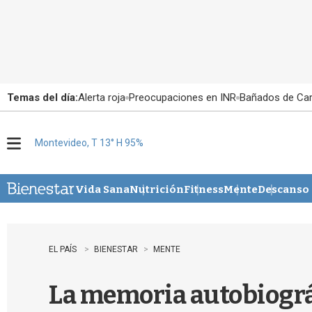
Temas del día:
Alerta roja
Preocupaciones en INR
Bañados de Ca
Montevideo, T 13° H 95%
M
e
n
u
Vida Sana
Nutrición
Fitness
Mente
Descanso
EL PAÍS
BIENESTAR
MENTE
La memoria autobiográ