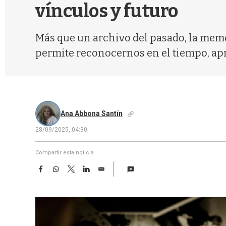
vínculos y futuro
Más que un archivo del pasado, la memo
permite reconocernos en el tiempo, apre
Ana Abbona Santín
28/09/2025, 04:30
Compartir esta noticia
F
W
T
L
E
a
h
w
i
m
c
a
i
n
a
e
t
t
k
i
b
s
t
e
l
o
A
e
d