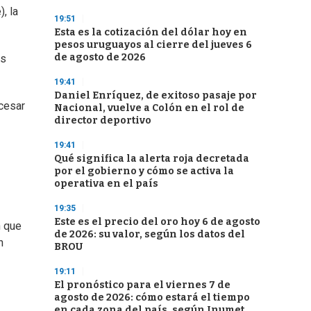
, la
19:51
Esta es la cotización del dólar hoy en
pesos uruguayos al cierre del jueves 6
de agosto de 2026
os
19:41
Daniel Enríquez, de exitoso pasaje por
cesar
Nacional, vuelve a Colón en el rol de
director deportivo
19:41
Qué significa la alerta roja decretada
por el gobierno y cómo se activa la
operativa en el país
19:35
Este es el precio del oro hoy 6 de agosto
n que
de 2026: su valor, según los datos del
n
BROU
19:11
El pronóstico para el viernes 7 de
agosto de 2026: cómo estará el tiempo
en cada zona del país, según Inumet