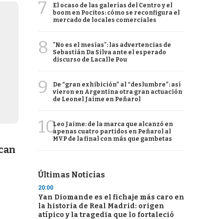
7
El ocaso de las galerías del Centro y el
boom en Pocitos: cómo se reconfigura el
mercado de locales comerciales
8
"No es el mesías": las advertencias de
Sebastián Da Silva ante el esperado
discurso de Lacalle Pou
9
De “gran exhibición” al “deslumbre”: así
vieron en Argentina otra gran actuación
de Leonel Jaime en Peñarol
10
Leo Jaime: de la marca que alcanzó en
apenas cuatro partidos en Peñarol al
MVP de la final con más que gambetas
rcan
Últimas Noticias
20:00
Yan Diomande es el fichaje más caro en
la historia de Real Madrid: origen
atípico y la tragedia que lo fortaleció