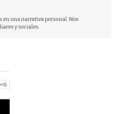
s
q
u
e
s en una narrativa personal. Nos
d
iares y sociales.
a
 en