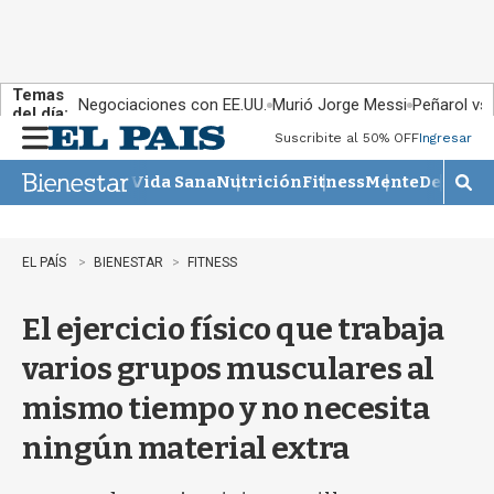
Temas
Negociaciones con EE.UU.
Murió Jorge Messi
Peñarol vs
del día:
Suscribite al 50% OFF
Ingresar
M
e
Vida Sana
Nutrición
Fitness
Mente
Descans
n
M
u
o
s
t
EL PAÍS
BIENESTAR
FITNESS
r
a
El ejercicio físico que trabaja
r
b
varios grupos musculares al
�
s
mismo tiempo y no necesita
q
u
ningún material extra
e
d