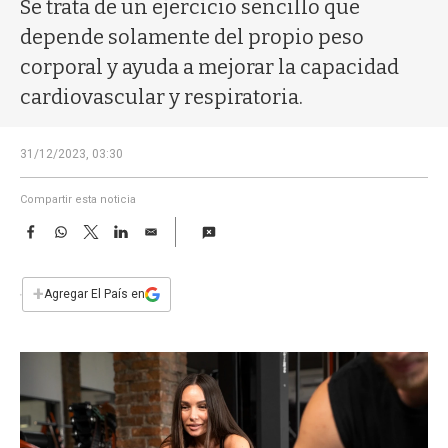
a
Se trata de un ejercicio sencillo que
depende solamente del propio peso
corporal y ayuda a mejorar la capacidad
cardiovascular y respiratoria.
31/12/2023, 03:30
Compartir esta noticia
F
W
T
L
E
a
h
w
i
m
c
a
i
n
a
e
t
t
k
i
+
Agregar El País en
b
s
t
e
l
o
A
e
d
o
p
r
I
k
p
n