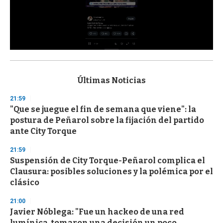
0
s
e
c
Últimas Noticias
o
n
21:59
d
"Que se juegue el fin de semana que viene": la
s
o
postura de Peñarol sobre la fijación del partido
f
ante City Torque
3
3
s
21:59
e
Suspensión de City Torque-Peñarol complica el
c
Clausura: posibles soluciones y la polémica por el
o
n
clásico
d
s
21:00
Javier Nóblega: "Fue un hackeo de una red
lumínica, tomaron una decisión un poco