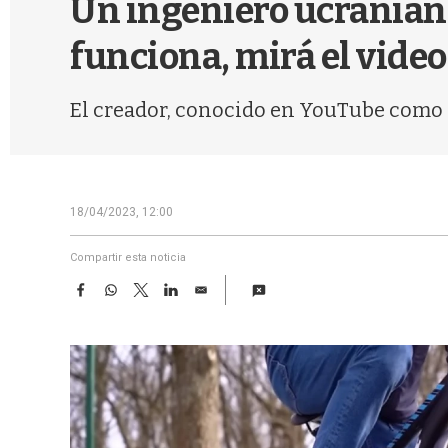
Un ingeniero ucraniano
funciona, mirá el video
El creador, conocido en YouTube como "
18/04/2023, 12:00
Compartir esta noticia
F
W
T
L
E
a
h
w
i
m
c
a
i
n
a
e
t
t
k
i
b
s
t
e
l
o
A
e
d
o
p
r
I
k
p
n