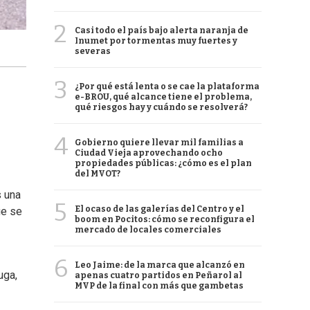
2
Casi todo el país bajo alerta naranja de
Inumet por tormentas muy fuertes y
severas
3
¿Por qué está lenta o se cae la plataforma
e-BROU, qué alcance tiene el problema,
qué riesgos hay y cuándo se resolverá?
4
Gobierno quiere llevar mil familias a
Ciudad Vieja aprovechando ocho
propiedades públicas: ¿cómo es el plan
del MVOT?
s una
5
El ocaso de las galerías del Centro y el
ue se
boom en Pocitos: cómo se reconfigura el
mercado de locales comerciales
6
Leo Jaime: de la marca que alcanzó en
uga,
apenas cuatro partidos en Peñarol al
MVP de la final con más que gambetas