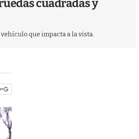
 ruedas cuadradas y
s
q
u
e
d
vehículo que impacta a la vista.
a
 en