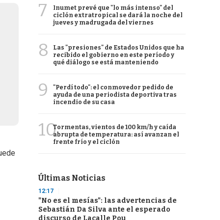
7
Inumet prevé que "lo más intenso" del
ciclón extratropical se dará la noche del
jueves y madrugada del viernes
8
Las "presiones" de Estados Unidos que ha
recibido el gobierno en este período y
qué diálogo se está manteniendo
9
"Perdí todo": el conmovedor pedido de
ayuda de una periodista deportiva tras
incendio de su casa
10
Tormentas, vientos de 100 km/h y caída
abrupta de temperatura: así avanzan el
frente frío y el ciclón
puede
Últimas Noticias
12:17
"No es el mesías": las advertencias de
Sebastián Da Silva ante el esperado
discurso de Lacalle Pou