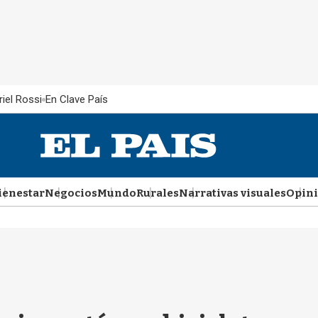
iel Rossi
En Clave País
ienestar
Negocios
Mundo
Rurales
Narrativas visuales
Opin