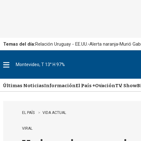
Temas del día:
Relación Uruguay - EE.UU.
Alerta naranja
Murió Gabr
Montevideo, T 13° H 97%
M
e
n
u
Últimas Noticias
Información
El País +
Ovación
TV Show
B
EL PAÍS
VIDA ACTUAL
VIRAL