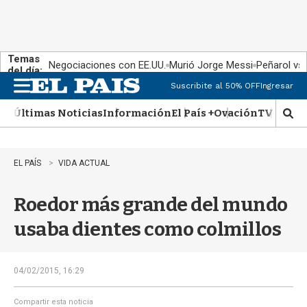
Temas
Negociaciones con EE.UU.
Murió Jorge Messi
Peñarol vs
del día:
Suscribite al 50% OFF
Ingresar
M
e
Últimas Noticias
Información
El País +
Ovación
TV Show
n
M
u
o
s
t
EL PAÍS
VIDA ACTUAL
r
a
Roedor más grande del mundo
r
b
usaba dientes como colmillos
�
s
q
u
04/02/2015, 16:29
e
d
Compartir esta noticia