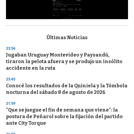
0
s
e
c
Últimas Noticias
o
n
23:56
d
Jugaban Uruguay Montevideo y Paysandú,
s
o
tiraron la pelota afuera y se produjo un insólito
f
accidente en la ruta
3
3
s
23:45
e
Conocé los resultados de la Quiniela y la Tómbola
c
nocturna del sábado 8 de agosto de 2026
o
n
d
21:59
s
"Que se juegue el fin de semana que viene": la
postura de Peñarol sobre la fijación del partido
ante City Torque