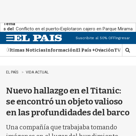
Tema
s del
Conflicto en el puerto
Explotaron cajero en Parque Miramar
día:
Suscribite al 50% OFF
Ingresar
M
e
Últimas Noticias
Información
El País +
Ovación
TV Show
n
M
u
o
s
t
EL PAÍS
VIDA ACTUAL
r
a
Nuevo hallazgo en el Titanic:
r
b
se encontró un objeto valioso
�
s
en las profundidades del barco
q
u
e
Una compañía que trabajaba tomando
d