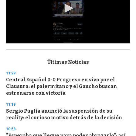
0
s
e
c
Últimas Noticias
o
n
11:29
d
Central Español 0-0 Progreso en vivo por el
s
o
Clausura: el palermitano y el Gaucho buscan
f
estrenarse con victoria
3
3
s
11:19
e
Sergio Puglia anunció la suspensión de su
c
reality: el curioso motivo detrás de la decisión
o
n
d
10:58
s
"Esperaba que llegue para poder abrazarlo": así