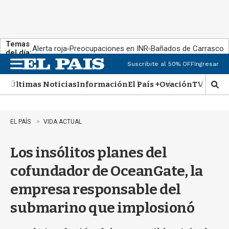
Temas
Alerta roja
Preocupaciones en INR
Bañados de Carrasco
del día:
Suscribite al 50% OFF
Ingresar
M
e
Últimas Noticias
Información
El País +
Ovación
TV Show
n
M
u
o
s
t
EL PAÍS
VIDA ACTUAL
r
a
Los insólitos planes del
r
b
cofundador de OceanGate, la
�
s
empresa responsable del
q
u
submarino que implosionó
e
d