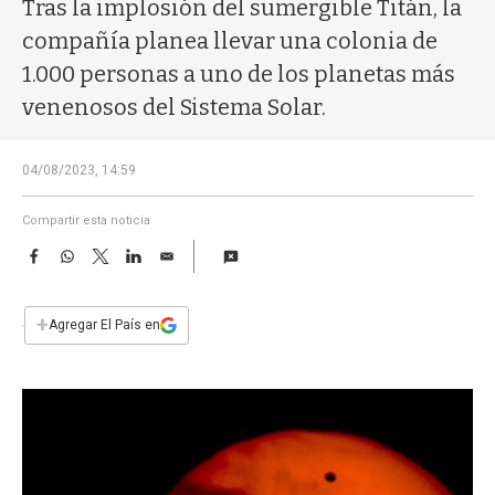
a
Tras la implosión del sumergible Titán, la
compañía planea llevar una colonia de
1.000 personas a uno de los planetas más
venenosos del Sistema Solar.
04/08/2023, 14:59
Compartir esta noticia
F
W
T
L
E
a
h
w
i
m
c
a
i
n
a
e
t
t
k
i
+
Agregar El País en
b
s
t
e
l
o
A
e
d
o
p
r
I
k
p
n