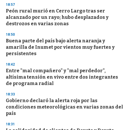
s
18:57
Peón rural murió en Cerro Largo tras ser
alcanzado por un rayo; hubo desplazados y
destrozos en varias zonas
18:50
Buena parte del país bajo alerta naranja y
amarilla de Inumet por vientos muy fuertes y
persistentes
18:42
Entre "mal compañero" y "mal perdedor",
altísima tensión en vivo entre dos integrantes
de programa radial
18:33
Gobierno declaró la alerta roja por las
condiciones meteorológicas en varias zonas del
país
18:31