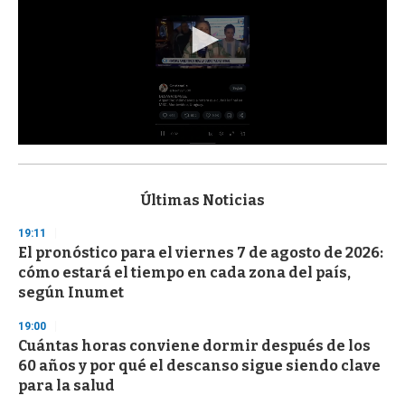
0
s
e
c
Últimas Noticias
o
n
19:11
d
El pronóstico para el viernes 7 de agosto de 2026:
s
o
cómo estará el tiempo en cada zona del país,
f
según Inumet
3
3
s
19:00
e
Cuántas horas conviene dormir después de los
c
60 años y por qué el descanso sigue siendo clave
o
n
para la salud
d