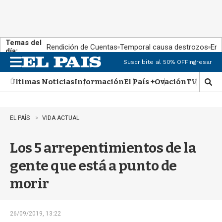
Temas del
Rendición de Cuentas
Temporal causa destrozos
En 
día:
Suscribite al 50% OFF
Ingresar
M
e
Últimas Noticias
Información
El País +
Ovación
TV Show
n
M
u
o
s
t
EL PAÍS
VIDA ACTUAL
r
a
Los 5 arrepentimientos de la
r
b
gente que está a punto de
�
s
morir
q
u
e
d
26/09/2019, 13:22