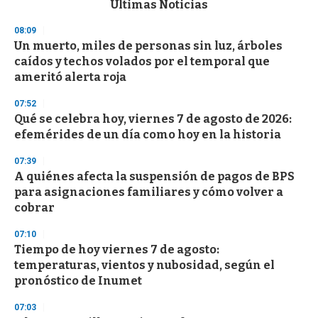
Últimas Noticias
o
n
08:09
d
Un muerto, miles de personas sin luz, árboles
s
o
caídos y techos volados por el temporal que
f
ameritó alerta roja
3
3
s
07:52
e
Qué se celebra hoy, viernes 7 de agosto de 2026:
c
efemérides de un día como hoy en la historia
o
n
d
07:39
s
A quiénes afecta la suspensión de pagos de BPS
para asignaciones familiares y cómo volver a
cobrar
07:10
Tiempo de hoy viernes 7 de agosto:
temperaturas, vientos y nubosidad, según el
pronóstico de Inumet
07:03