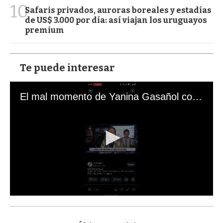
10
Safaris privados, auroras boreales y estadías
de US$ 3.000 por día: así viajan los uruguayos
premium
Te puede interesar
El mal momento de Yanina Gasañol con un hincha argentino en "Subrayado"
0
s
e
c